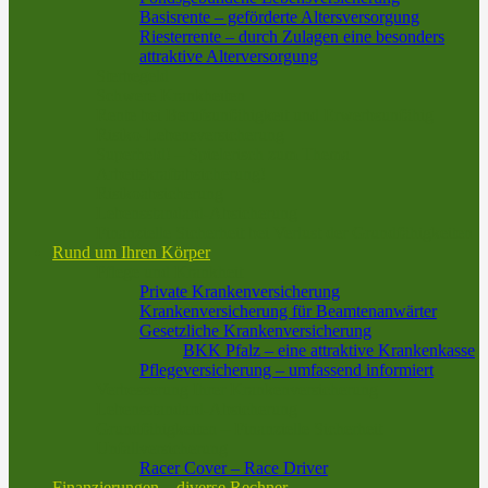
Basisrente – geförderte Altersversorgung
Riesterrente – durch Zulagen eine besonders
attraktive Alterversorgung
Sterbegeld
Schwere Krankheiten
Rente bei Berufsunfähigkeit und Erwerbsunfähig
Risiko-Lebensversicherung
Superheld! – Spielerisch zum Thema
Arbeitskraftabsicherung!
Risikoabsicherung
Lebensstandard-Absicherung
Finanzielle Sicherheit bei Verlust der Grundfähigkeiten
Rund um Ihren Körper
Pflege und Krankheit
Private Krankenversicherung
Krankenversicherung für Beamtenanwärter
Gesetzliche Krankenversicherung
BKK Pfalz – eine attraktive Krankenkasse
Pflegeversicherung – umfassend informiert
Verbesserung Ihrer Krankenversicherung
Lebensstandard-Absicherung
Grundfähigkeiten – Finanzielle Sicherheit
Unfallversicherung
Racer Cover – Race Driver
Finanzierungen – diverse Rechner