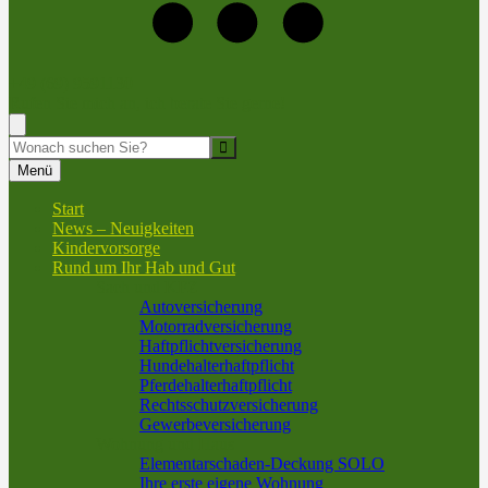
+49 (69) 9591130
Rufen Sie mich an, ich berate Sie gerne!
Suche
Menü
Start
News – Neuigkeiten
Kindervorsorge
Rund um Ihr Hab und Gut
Sach und KFZ
Autoversicherung
Motorradversicherung
Haftpflichtversicherung
Hundehalterhaftpflicht
Pferdehalterhaftpflicht
Rechtsschutzversicherung
Gewerbeversicherung
Wohnung und Haus
Elementarschaden-Deckung SOLO
Ihre erste eigene Wohnung