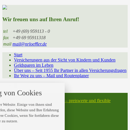
Wir freuen uns auf Ihren Anruf!
tel
+49 (69) 959113 - 0
fax
+49 69 95911318
mail
mail@nrloeffler.de
Start
Versicherungen aus der Sicht von Kindern und Kunden
Geldsparen im Leben
Über uns – Seit 1955 Ihr Partner in allen Versicherungsfragen
Ihr Weg zu uns – Mail und Routenplaner
nstellungen
 von Cookies
 über alle verwendeten Cookies und
Start
t folgende Kategorien zu akzeptieren
Risiko-Lebensversicherung – preiswerte und flexible
blockieren.
r Website. Einige von ihnen sind
Absicherung
en, diese Website und Ihre Erfahrung
Datenschutz
ere Cookies, wenn Sie fortfahren diese
Impressum
Notwendig
 zu nutzen.
© 2026 N.R. Löffler GmbH