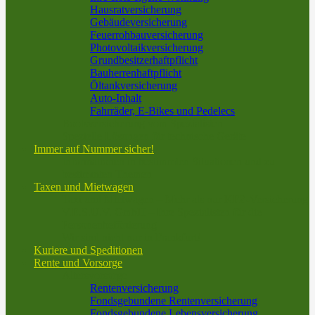
Hausratversicherung
Gebäudeversicherung
Feuerrohbauversicherung
Photovoltaikversicherung
Grundbesitzerhaftpflicht
Bauherrenhaftpflicht
Öltankversicherung
Auto-Inhalt
Fahrräder, E-Bikes und Pedelecs
Bootsversicherung vom Spezialisten
Spezielle Lösungen für technische Geräte
Immer auf Nummer sicher!
Informationen in bestimmten Situationen und zu
bestimmten Themen
Taxen und Mietwagen
Taxi und Mietwagen – Mehr als nur KFZ-Versicherung
V.E.S.U.V. GmbH – Ihre Spezialisten für die
Personenbeförderung
Wir sind nicht nur in Frankfurt!
Kuriere und Speditionen
Rente und Vorsorge
Altersvorsorge
Rentenversicherung
Fondsgebundene Rentenversicherung
Fondsgebundene Lebensversicherung