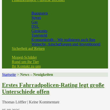
Baufinanzierung vom Experten aus der Region
Geld und Sparen
Bausparen
Strom
Gas
DSL
Girokonto
Tagesgeld
Konsumkredit – Wir realisieren auch Ihre
Wünsche, Anschaffungen und Investitionen!
Sicherheit auf Reisen
Reiseversicherung
Moped-Schilder
Rund um Ihr Tier
Ihr Kontakt zu uns
Startseite
>
News – Neuigkeiten
Aktuelle
Erstes Fahrradpolicen-Rating legt große
Unterschiede offen
News
Thomas Löffler | Keine Kommentare