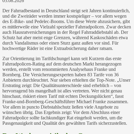
05.08.2026
Der Fahrradbestand in Deutschland steigt seit Jahren kontinuierlich,
und die Zweiräder werden immer kostspieliger – vor allem wegen
des E-Bike- und Pedelec-Booms. Um diese Werte abzusichern, gibt
es mittlerweile eine Vielzahl spezieller Fahrradpolicen. Zwar decken
auch Hausratversicherungen in der Regel Fahrraddiebstahl ab. Der
Schutz hat aber meist enge Grenzen, während Kaskoschäden etwa
durch Vandalismus oder einen Sturz ganz außen vor sind. Für
hochwertige Räder ist eine Extraabsicherung daher ratsam.
Zur Orientierung im Tarifdschungel kann seit Kurzem das erste
Fahrradpolicen-Rating auf dem deutschen Markt herangezogen
werden, erstellt vom renommierten Analysehaus Franke und
Bornberg. Die Versicherungsexperten haben 83 Tarife von 36
Anbietern durchleuchtet. Nur sieben erhielten die Top-Note. „Unser
Erstrating zeigt: Die Qualitätsunterschiede sind erheblich – von
hervorragend bis mangelhaft ist alles vertreten. Wer nicht genau
hinschaut, riskiert einen Tarif mit echten Deckungslücken“, fasst
Franke-und-Bornberg-Geschäftsführer Michael Franke zusammen.
Vor allem in puncto Diebstahlschutz ließen viele Angebote zu
wünschen übrig. Das Ergebnis zeigt: Vor dem Abschluss einer
Fahrradpolice sollte fachkundiger Rat eingeholt werden, um die
Passgenauigkeit und Qualität des gewählten Tarifs sicherzustellen.