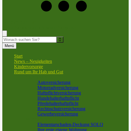
+49 (69) 9591130
Rufen Sie mich an, ich berate Sie gerne!
Suche
Menü
Start
News – Neuigkeiten
Kindervorsorge
Rund um Ihr Hab und Gut
Sach und KFZ
Autoversicherung
Motorradversicherung
Haftpflichtversicherung
Hundehalterhaftpflicht
Pferdehalterhaftpflicht
Rechtsschutzversicherung
Gewerbeversicherung
Wohnung und Haus
Elementarschaden-Deckung SOLO
Ihre erste eigene Wohnung