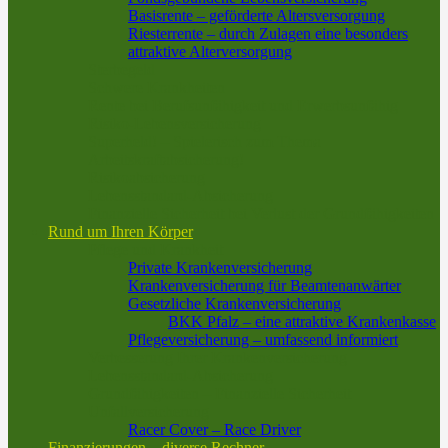
Basisrente – geförderte Altersversorgung
Riesterrente – durch Zulagen eine besonders
attraktive Alterversorgung
Sterbegeld
Schwere Krankheiten
Rente bei Berufsunfähigkeit und Erwerbsunfähig
Risiko-Lebensversicherung
Superheld! – Spielerisch zum Thema
Arbeitskraftabsicherung!
Risikoabsicherung
Lebensstandard-Absicherung
Finanzielle Sicherheit bei Verlust der Grundfähigkeiten
Rund um Ihren Körper
Pflege und Krankheit
Private Krankenversicherung
Krankenversicherung für Beamtenanwärter
Gesetzliche Krankenversicherung
BKK Pfalz – eine attraktive Krankenkasse
Pflegeversicherung – umfassend informiert
Verbesserung Ihrer Krankenversicherung
Lebensstandard-Absicherung
Grundfähigkeiten – Finanzielle Sicherheit
Unfallversicherung
Racer Cover – Race Driver
Finanzierungen – diverse Rechner