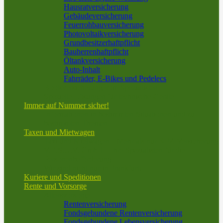
Hausratversicherung
Gebäudeversicherung
Feuerrohbauversicherung
Photovoltaikversicherung
Grundbesitzerhaftpflicht
Bauherrenhaftpflicht
Öltankversicherung
Auto-Inhalt
Fahrräder, E-Bikes und Pedelecs
Bootsversicherung vom Spezialisten
Spezielle Lösungen für technische Geräte
Immer auf Nummer sicher!
Informationen in bestimmten Situationen und zu
bestimmten Themen
Taxen und Mietwagen
Taxi und Mietwagen – Mehr als nur KFZ-Versicherung
V.E.S.U.V. GmbH – Ihre Spezialisten für die
Personenbeförderung
Wir sind nicht nur in Frankfurt!
Kuriere und Speditionen
Rente und Vorsorge
Altersvorsorge
Rentenversicherung
Fondsgebundene Rentenversicherung
Fondsgebundene Lebensversicherung