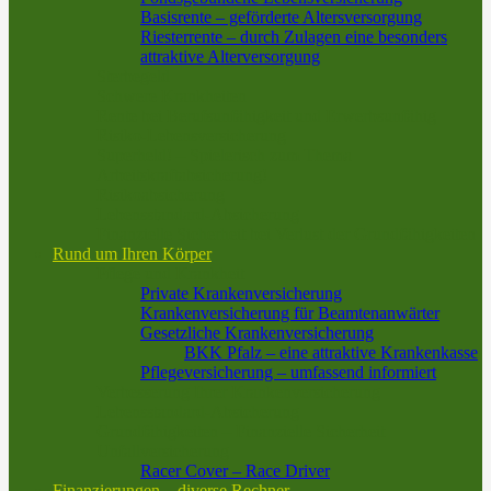
Basisrente – geförderte Altersversorgung
Riesterrente – durch Zulagen eine besonders
attraktive Alterversorgung
Sterbegeld
Schwere Krankheiten
Rente bei Berufsunfähigkeit und Erwerbsunfähig
Risiko-Lebensversicherung
Superheld! – Spielerisch zum Thema
Arbeitskraftabsicherung!
Risikoabsicherung
Lebensstandard-Absicherung
Finanzielle Sicherheit bei Verlust der Grundfähigkeiten
Rund um Ihren Körper
Pflege und Krankheit
Private Krankenversicherung
Krankenversicherung für Beamtenanwärter
Gesetzliche Krankenversicherung
BKK Pfalz – eine attraktive Krankenkasse
Pflegeversicherung – umfassend informiert
Verbesserung Ihrer Krankenversicherung
Lebensstandard-Absicherung
Grundfähigkeiten – Finanzielle Sicherheit
Unfallversicherung
Racer Cover – Race Driver
Finanzierungen – diverse Rechner