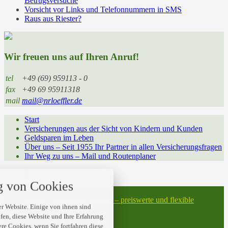
Betrugsversuche
Vorsicht vor Links und Telefonnummern in SMS
Raus aus Riester?
Wir freuen uns auf Ihren Anruf!
tel
+49 (69) 959113 - 0
fax
+49 69 95911318
mail
mail@nrloeffler.de
Start
Versicherungen aus der Sicht von Kindern und Kunden
Geldsparen im Leben
Über uns – Seit 1955 Ihr Partner in allen Versicherungsfragen
Ihr Weg zu uns – Mail und Routenplaner
nstellungen
 von Cookies
 über alle verwendeten Cookies und
Start
t folgende Kategorien zu akzeptieren
Risiko-Lebensversicherung – preiswerte und flexible
blockieren.
r Website. Einige von ihnen sind
Absicherung
en, diese Website und Ihre Erfahrung
Datenschutz
ere Cookies, wenn Sie fortfahren diese
Impressum