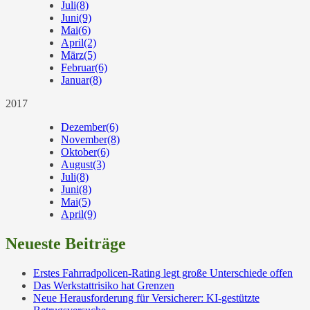
Juli
(8)
Juni
(9)
Mai
(6)
April
(2)
März
(5)
Februar
(6)
Januar
(8)
2017
Dezember
(6)
November
(8)
Oktober
(6)
August
(3)
Juli
(8)
Juni
(8)
Mai
(5)
April
(9)
Neueste Beiträge
Erstes Fahrradpolicen-Rating legt große Unterschiede offen
Das Werkstattrisiko hat Grenzen
Neue Herausforderung für Versicherer: KI-gestützte