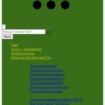
+49 (69) 9591130
Rufen Sie mich an, ich berate Sie gerne!
Suche
Menü
Start
News – Neuigkeiten
Kindervorsorge
Rund um Ihr Hab und Gut
Sach und KFZ
Autoversicherung
Motorradversicherung
Haftpflichtversicherung
Hundehalterhaftpflicht
Pferdehalterhaftpflicht
Rechtsschutzversicherung
Gewerbeversicherung
Wohnung und Haus
Elementarschaden-Deckung SOLO
Ihre erste eigene Wohnung