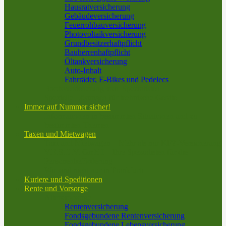
Hausratversicherung
Gebäudeversicherung
Feuerrohbauversicherung
Photovoltaikversicherung
Grundbesitzerhaftpflicht
Bauherrenhaftpflicht
Öltankversicherung
Auto-Inhalt
Fahrräder, E-Bikes und Pedelecs
Bootsversicherung vom Spezialisten
Spezielle Lösungen für technische Geräte
Immer auf Nummer sicher!
Informationen in bestimmten Situationen und zu
bestimmten Themen
Taxen und Mietwagen
Taxi und Mietwagen – Mehr als nur KFZ-Versicherung
V.E.S.U.V. GmbH – Ihre Spezialisten für die
Personenbeförderung
Wir sind nicht nur in Frankfurt!
Kuriere und Speditionen
Rente und Vorsorge
Altersvorsorge
Rentenversicherung
Fondsgebundene Rentenversicherung
Fondsgebundene Lebensversicherung