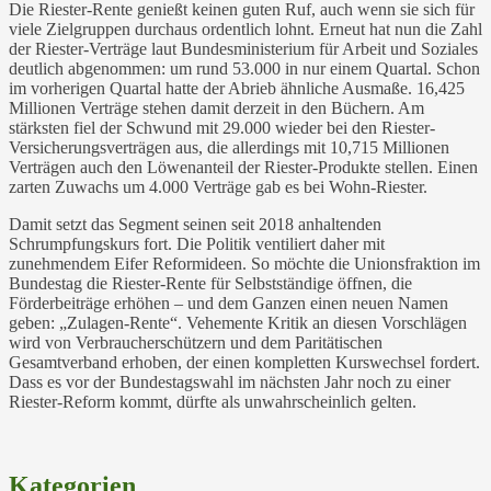
Die Riester-Rente genießt keinen guten Ruf, auch wenn sie sich für
viele Zielgruppen durchaus ordentlich lohnt. Erneut hat nun die Zahl
der Riester-Verträge laut Bundesministerium für Arbeit und Soziales
deutlich abgenommen: um rund 53.000 in nur einem Quartal. Schon
im vorherigen Quartal hatte der Abrieb ähnliche Ausmaße. 16,425
Millionen Verträge stehen damit derzeit in den Büchern. Am
stärksten fiel der Schwund mit 29.000 wieder bei den Riester-
Versicherungsverträgen aus, die allerdings mit 10,715 Millionen
Verträgen auch den Löwenanteil der Riester-Produkte stellen. Einen
zarten Zuwachs um 4.000 Verträge gab es bei Wohn-Riester.
Damit setzt das Segment seinen seit 2018 anhaltenden
Schrumpfungskurs fort. Die Politik ventiliert daher mit
zunehmendem Eifer Reformideen. So möchte die Unionsfraktion im
Bundestag die Riester-Rente für Selbstständige öffnen, die
Förderbeiträge erhöhen – und dem Ganzen einen neuen Namen
geben: „Zulagen-Rente“. Vehemente Kritik an diesen Vorschlägen
wird von Verbraucherschützern und dem Paritätischen
Gesamtverband erhoben, der einen kompletten Kurswechsel fordert.
Dass es vor der Bundestagswahl im nächsten Jahr noch zu einer
Riester-Reform kommt, dürfte als unwahrscheinlich gelten.
Kategorien