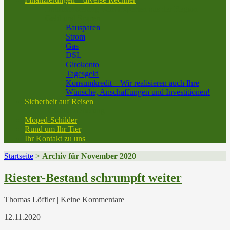
Baufinanzierung vom Experten aus der Region
Geld und Sparen
Bausparen
Strom
Gas
DSL
Girokonto
Tagesgeld
Konsumkredit – Wir realisieren auch Ihre
Wünsche, Anschaffungen und Investitionen!
Sicherheit auf Reisen
Reiseversicherung
Moped-Schilder
Rund um Ihr Tier
Ihr Kontakt zu uns
Startseite
>
Archiv für November 2020
Riester-Bestand schrumpft weiter
Thomas Löffler | Keine Kommentare
12.11.2020