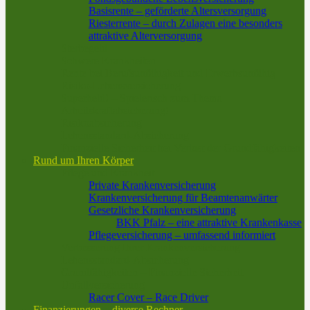
Basisrente – geförderte Altersversorgung
Riesterrente – durch Zulagen eine besonders
attraktive Alterversorgung
Sterbegeld
Schwere Krankheiten
Rente bei Berufsunfähigkeit und Erwerbsunfähig
Risiko-Lebensversicherung
Superheld! – Spielerisch zum Thema
Arbeitskraftabsicherung!
Risikoabsicherung
Lebensstandard-Absicherung
Finanzielle Sicherheit bei Verlust der Grundfähigkeiten
Rund um Ihren Körper
Pflege und Krankheit
Private Krankenversicherung
Krankenversicherung für Beamtenanwärter
Gesetzliche Krankenversicherung
BKK Pfalz – eine attraktive Krankenkasse
Pflegeversicherung – umfassend informiert
Verbesserung Ihrer Krankenversicherung
Lebensstandard-Absicherung
Grundfähigkeiten – Finanzielle Sicherheit
Unfallversicherung
Racer Cover – Race Driver
Finanzierungen – diverse Rechner