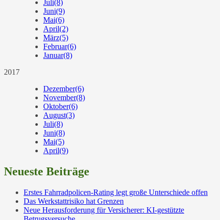
Juli
(8)
Juni
(9)
Mai
(6)
April
(2)
März
(5)
Februar
(6)
Januar
(8)
2017
Dezember
(6)
November
(8)
Oktober
(6)
August
(3)
Juli
(8)
Juni
(8)
Mai
(5)
April
(9)
Neueste Beiträge
Erstes Fahrradpolicen-Rating legt große Unterschiede offen
Das Werkstattrisiko hat Grenzen
Neue Herausforderung für Versicherer: KI-gestützte
Betrugsversuche