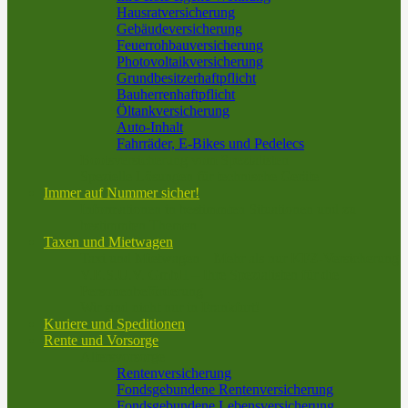
Hausratversicherung
Gebäudeversicherung
Feuerrohbauversicherung
Photovoltaikversicherung
Grundbesitzerhaftpflicht
Bauherrenhaftpflicht
Öltankversicherung
Auto-Inhalt
Fahrräder, E-Bikes und Pedelecs
Bootsversicherung vom Spezialisten
Spezielle Lösungen für technische Geräte
Immer auf Nummer sicher!
Informationen in bestimmten Situationen und zu
bestimmten Themen
Taxen und Mietwagen
Taxi und Mietwagen – Mehr als nur KFZ-Versicherung
V.E.S.U.V. GmbH – Ihre Spezialisten für die
Personenbeförderung
Wir sind nicht nur in Frankfurt!
Kuriere und Speditionen
Rente und Vorsorge
Altersvorsorge
Rentenversicherung
Fondsgebundene Rentenversicherung
Fondsgebundene Lebensversicherung