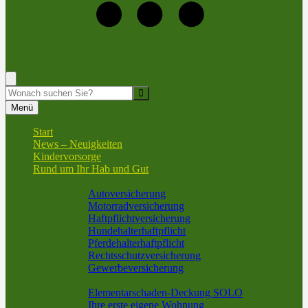
+49 (69) 9591130
Rufen Sie mich an, ich berate Sie gerne!
Suche
Menü
Start
News – Neuigkeiten
Kindervorsorge
Rund um Ihr Hab und Gut
Sach und KFZ
Autoversicherung
Motorradversicherung
Haftpflichtversicherung
Hundehalterhaftpflicht
Pferdehalterhaftpflicht
Rechtsschutzversicherung
Gewerbeversicherung
Wohnung und Haus
Elementarschaden-Deckung SOLO
Ihre erste eigene Wohnung