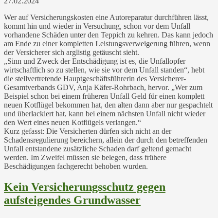
27.02.2024
Wer auf Versicherungskosten eine Autoreparatur durchführen lässt,
kommt hin und wieder in Versuchung, schon vor dem Unfall
vorhandene Schäden unter den Teppich zu kehren. Das kann jedoch
am Ende zu einer kompletten Leistungsverweigerung führen, wenn
der Versicherer sich arglistig getäuscht sieht.
„Sinn und Zweck der Entschädigung ist es, die Unfallopfer
wirtschaftlich so zu stellen, wie sie vor dem Unfall standen“, hebt
die stellvertretende Hauptgeschäftsführerin des Versicherer-
Gesamtverbands GDV, Anja Käfer-Rohrbach, hervor. „Wer zum
Beispiel schon bei einem früheren Unfall Geld für einen komplett
neuen Kotflügel bekommen hat, den alten dann aber nur gespachtelt
und überlackiert hat, kann bei einem nächsten Unfall nicht wieder
den Wert eines neuen Kotflügels verlangen.“
Kurz gefasst: Die Versicherten dürfen sich nicht an der
Schadensregulierung bereichern, allein der durch den betreffenden
Unfall entstandene zusätzliche Schaden darf geltend gemacht
werden. Im Zweifel müssen sie belegen, dass frühere
Beschädigungen fachgerecht behoben wurden.
Kein Versicherungsschutz gegen
aufsteigendes Grundwasser