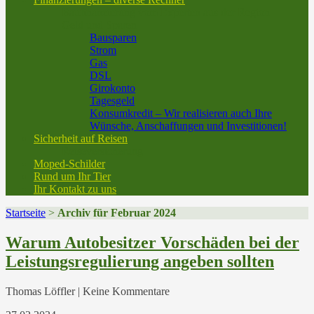
Baufinanzierung vom Experten aus der Region
Geld und Sparen
Bausparen
Strom
Gas
DSL
Girokonto
Tagesgeld
Konsumkredit – Wir realisieren auch Ihre
Wünsche, Anschaffungen und Investitionen!
Sicherheit auf Reisen
Reiseversicherung
Moped-Schilder
Rund um Ihr Tier
Ihr Kontakt zu uns
Startseite
>
Archiv für Februar 2024
Warum Autobesitzer Vorschäden bei der
Leistungsregulierung angeben sollten
Thomas Löffler | Keine Kommentare