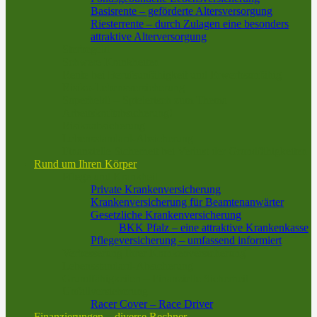
Basisrente – geförderte Altersversorgung
Riesterrente – durch Zulagen eine besonders
attraktive Alterversorgung
Sterbegeld
Schwere Krankheiten
Rente bei Berufsunfähigkeit und Erwerbsunfähig
Risiko-Lebensversicherung
Superheld! – Spielerisch zum Thema
Arbeitskraftabsicherung!
Risikoabsicherung
Lebensstandard-Absicherung
Finanzielle Sicherheit bei Verlust der Grundfähigkeiten
Rund um Ihren Körper
Pflege und Krankheit
Private Krankenversicherung
Krankenversicherung für Beamtenanwärter
Gesetzliche Krankenversicherung
BKK Pfalz – eine attraktive Krankenkasse
Pflegeversicherung – umfassend informiert
Verbesserung Ihrer Krankenversicherung
Lebensstandard-Absicherung
Grundfähigkeiten – Finanzielle Sicherheit
Unfallversicherung
Racer Cover – Race Driver
Finanzierungen – diverse Rechner