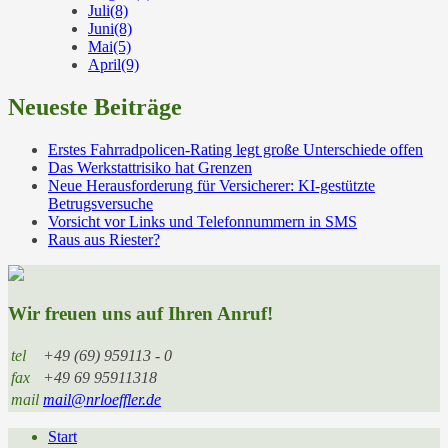
Juli
(8)
Juni
(8)
Mai
(5)
April
(9)
Neueste Beiträge
Erstes Fahrradpolicen-Rating legt große Unterschiede offen
Das Werkstattrisiko hat Grenzen
Neue Herausforderung für Versicherer: KI-gestützte
Betrugsversuche
Vorsicht vor Links und Telefonnummern in SMS
Raus aus Riester?
Wir freuen uns auf Ihren Anruf!
tel
+49 (69) 959113 - 0
fax
+49 69 95911318
mail
mail@nrloeffler.de
Start