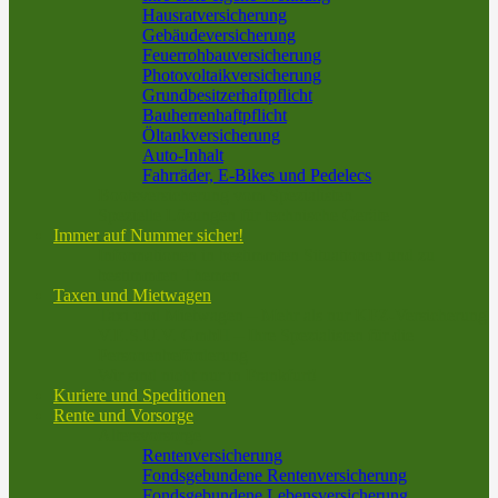
Hausratversicherung
Gebäudeversicherung
Feuerrohbauversicherung
Photovoltaikversicherung
Grundbesitzerhaftpflicht
Bauherrenhaftpflicht
Öltankversicherung
Auto-Inhalt
Fahrräder, E-Bikes und Pedelecs
Bootsversicherung vom Spezialisten
Spezielle Lösungen für technische Geräte
Immer auf Nummer sicher!
Informationen in bestimmten Situationen und zu
bestimmten Themen
Taxen und Mietwagen
Taxi und Mietwagen – Mehr als nur KFZ-Versicherung
V.E.S.U.V. GmbH – Ihre Spezialisten für die
Personenbeförderung
Wir sind nicht nur in Frankfurt!
Kuriere und Speditionen
Rente und Vorsorge
Altersvorsorge
Rentenversicherung
Fondsgebundene Rentenversicherung
Fondsgebundene Lebensversicherung