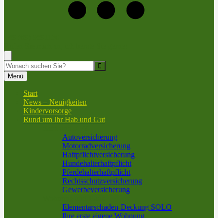
+49 (69) 9591130
Rufen Sie mich an, ich berate Sie gerne!
Suche
Menü
Start
News – Neuigkeiten
Kindervorsorge
Rund um Ihr Hab und Gut
Sach und KFZ
Autoversicherung
Motorradversicherung
Haftpflichtversicherung
Hundehalterhaftpflicht
Pferdehalterhaftpflicht
Rechtsschutzversicherung
Gewerbeversicherung
Wohnung und Haus
Elementarschaden-Deckung SOLO
Ihre erste eigene Wohnung