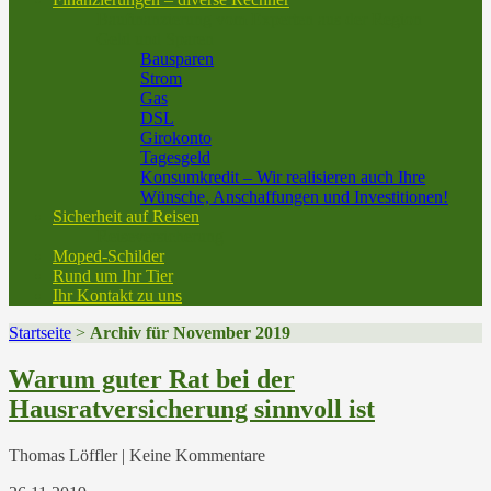
Baufinanzierung vom Experten aus der Region
Geld und Sparen
Bausparen
Strom
Gas
DSL
Girokonto
Tagesgeld
Konsumkredit – Wir realisieren auch Ihre
Wünsche, Anschaffungen und Investitionen!
Sicherheit auf Reisen
Reiseversicherung
Moped-Schilder
Rund um Ihr Tier
Ihr Kontakt zu uns
Startseite
>
Archiv für November 2019
Warum guter Rat bei der
Hausratversicherung sinnvoll ist
Thomas Löffler | Keine Kommentare