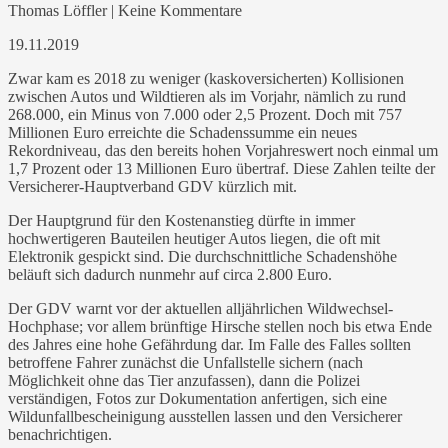
Thomas Löffler | Keine Kommentare
19.11.2019
Zwar kam es 2018 zu weniger (kaskoversicherten) Kollisionen
zwischen Autos und Wildtieren als im Vorjahr, nämlich zu rund
268.000, ein Minus von 7.000 oder 2,5 Prozent. Doch mit 757
Millionen Euro erreichte die Schadenssumme ein neues
Rekordniveau, das den bereits hohen Vorjahreswert noch einmal um
1,7 Prozent oder 13 Millionen Euro übertraf. Diese Zahlen teilte der
Versicherer-Hauptverband GDV kürzlich mit.
Der Hauptgrund für den Kostenanstieg dürfte in immer
hochwertigeren Bauteilen heutiger Autos liegen, die oft mit
Elektronik gespickt sind. Die durchschnittliche Schadenshöhe
beläuft sich dadurch nunmehr auf circa 2.800 Euro.
Der GDV warnt vor der aktuellen alljährlichen Wildwechsel-
Hochphase; vor allem brünftige Hirsche stellen noch bis etwa Ende
des Jahres eine hohe Gefährdung dar. Im Falle des Falles sollten
betroffene Fahrer zunächst die Unfallstelle sichern (nach
Möglichkeit ohne das Tier anzufassen), dann die Polizei
verständigen, Fotos zur Dokumentation anfertigen, sich eine
Wildunfallbescheinigung ausstellen lassen und den Versicherer
benachrichtigen.