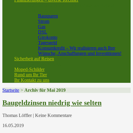
Baufinanzierung vom Experten aus der Region
Geld und Sparen
Bausparen
Strom
Gas
DSL
Girokonto
Tagesgeld
Konsumkredit – Wir realisieren auch Ihre
Wünsche, Anschaffungen und Investitionen!
Sicherheit auf Reisen
Reiseversicherung
Moped-Schilder
Rund um Ihr Tier
Ihr Kontakt zu uns
Startseite
>
Archiv für Mai 2019
Baugeldzinsen niedrig wie selten
Thomas Löffler | Keine Kommentare
16.05.2019