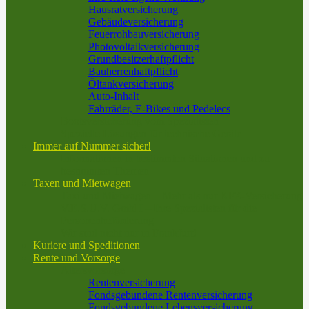
Hausratversicherung
Gebäudeversicherung
Feuerrohbauversicherung
Photovoltaikversicherung
Grundbesitzerhaftpflicht
Bauherrenhaftpflicht
Öltankversicherung
Auto-Inhalt
Fahrräder, E-Bikes und Pedelecs
Bootsversicherung vom Spezialisten
Spezielle Lösungen für technische Geräte
Immer auf Nummer sicher!
Informationen in bestimmten Situationen und zu
bestimmten Themen
Taxen und Mietwagen
Taxi und Mietwagen – Mehr als nur KFZ-Versicherung
V.E.S.U.V. GmbH – Ihre Spezialisten für die
Personenbeförderung
Wir sind nicht nur in Frankfurt!
Kuriere und Speditionen
Rente und Vorsorge
Altersvorsorge
Rentenversicherung
Fondsgebundene Rentenversicherung
Fondsgebundene Lebensversicherung