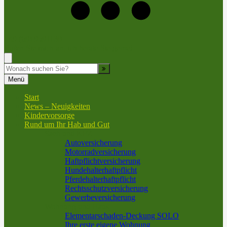
+49 (69) 9591130
Rufen Sie mich an, ich berate Sie gerne!
Suche
Menü
Start
News – Neuigkeiten
Kindervorsorge
Rund um Ihr Hab und Gut
Sach und KFZ
Autoversicherung
Motorradversicherung
Haftpflichtversicherung
Hundehalterhaftpflicht
Pferdehalterhaftpflicht
Rechtsschutzversicherung
Gewerbeversicherung
Wohnung und Haus
Elementarschaden-Deckung SOLO
Ihre erste eigene Wohnung