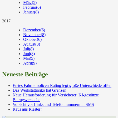
März
(5)
Februar
(6)
Januar
(8)
2017
Dezember
(6)
November
(8)
Oktober
(6)
August
(3)
Juli
(8)
Juni
(8)
Mai
(5)
April
(9)
Neueste Beiträge
Erstes Fahrradpolicen-Rating legt große Unterschiede offen
Das Werkstattrisiko hat Grenzen
Neue Herausforderung für Versicherer: KI-gestützte
Betrugsversuche
Vorsicht vor Links und Telefonnummern in SMS
Raus aus Riester?