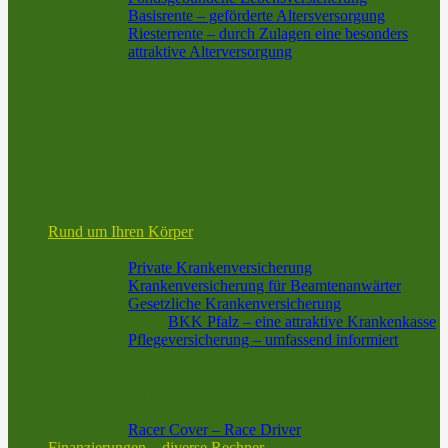
Basisrente – geförderte Altersversorgung
Riesterrente – durch Zulagen eine besonders
attraktive Alterversorgung
Sterbegeld
Schwere Krankheiten
Rente bei Berufsunfähigkeit und Erwerbsunfähig
Risiko-Lebensversicherung
Superheld! – Spielerisch zum Thema
Arbeitskraftabsicherung!
Risikoabsicherung
Lebensstandard-Absicherung
Finanzielle Sicherheit bei Verlust der Grundfähigkeiten
Rund um Ihren Körper
Pflege und Krankheit
Private Krankenversicherung
Krankenversicherung für Beamtenanwärter
Gesetzliche Krankenversicherung
BKK Pfalz – eine attraktive Krankenkasse
Pflegeversicherung – umfassend informiert
Verbesserung Ihrer Krankenversicherung
Lebensstandard-Absicherung
Grundfähigkeiten – Finanzielle Sicherheit
Unfallversicherung
Racer Cover – Race Driver
Finanzierungen – diverse Rechner