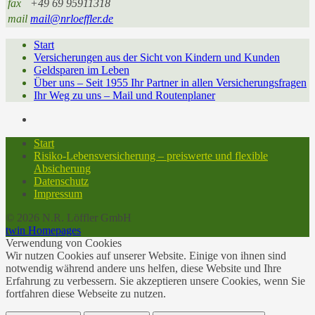
fax
+49 69 95911318
mail
mail@nrloeffler.de
Start
Versicherungen aus der Sicht von Kindern und Kunden
Geldsparen im Leben
Über uns – Seit 1955 Ihr Partner in allen Versicherungsfragen
Ihr Weg zu uns – Mail und Routenplaner
Start
Risiko-Lebensversicherung – preiswerte und flexible
Absicherung
Datenschutz
Impressum
© 2026 N.R. Löffler GmbH
twin Homepages
Verwendung von Cookies
Wir nutzen Cookies auf unserer Website. Einige von ihnen sind
notwendig während andere uns helfen, diese Website und Ihre
Erfahrung zu verbessern. Sie akzeptieren unsere Cookies, wenn Sie
fortfahren diese Webseite zu nutzen.