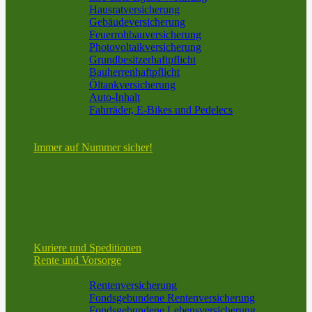
Hausratversicherung
Gebäudeversicherung
Feuerrohbauversicherung
Photovoltaikversicherung
Grundbesitzerhaftpflicht
Bauherrenhaftpflicht
Öltankversicherung
Auto-Inhalt
Fahrräder, E-Bikes und Pedelecs
Bootsversicherung vom Spezialisten
Spezielle Lösungen für technische Geräte
Immer auf Nummer sicher!
Informationen in bestimmten Situationen und zu
bestimmten Themen
Taxen und Mietwagen
Taxi und Mietwagen – Mehr als nur KFZ-Versicherung
V.E.S.U.V. GmbH – Ihre Spezialisten für die
Personenbeförderung
Wir sind nicht nur in Frankfurt!
Kuriere und Speditionen
Rente und Vorsorge
Altersvorsorge
Rentenversicherung
Fondsgebundene Rentenversicherung
Fondsgebundene Lebensversicherung