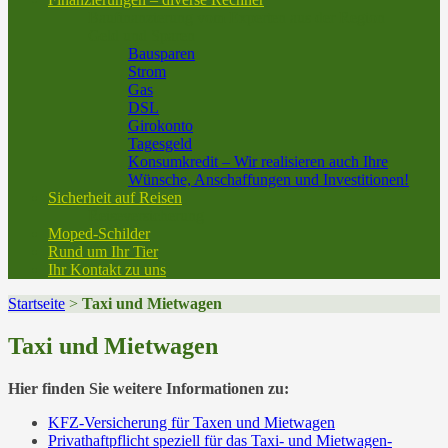
Baufinanzierung vom Experten aus der Region
Geld und Sparen
Bausparen
Strom
Gas
DSL
Girokonto
Tagesgeld
Konsumkredit – Wir realisieren auch Ihre
Wünsche, Anschaffungen und Investitionen!
Sicherheit auf Reisen
Reiseversicherung
Moped-Schilder
Rund um Ihr Tier
Ihr Kontakt zu uns
Startseite
>
Taxi und Mietwagen
Taxi und Mietwagen
Hier finden Sie weitere Informationen zu:
KFZ-Versicherung für Taxen und Mietwagen
Privathaftpflicht speziell für das Taxi- und Mietwagen-