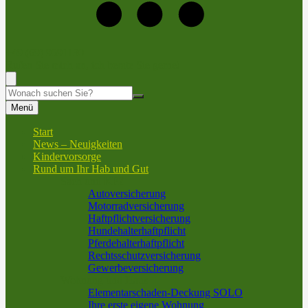
+49 (69) 9591130
Rufen Sie mich an, ich berate Sie gerne!
Suche
Menü
Start
News – Neuigkeiten
Kindervorsorge
Rund um Ihr Hab und Gut
Sach und KFZ
Autoversicherung
Motorradversicherung
Haftpflichtversicherung
Hundehalterhaftpflicht
Pferdehalterhaftpflicht
Rechtsschutzversicherung
Gewerbeversicherung
Wohnung und Haus
Elementarschaden-Deckung SOLO
Ihre erste eigene Wohnung