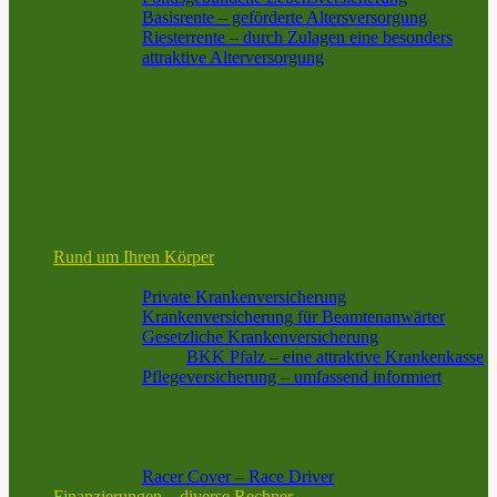
Basisrente – geförderte Altersversorgung
Riesterrente – durch Zulagen eine besonders
attraktive Alterversorgung
Sterbegeld
Schwere Krankheiten
Rente bei Berufsunfähigkeit und Erwerbsunfähig
Risiko-Lebensversicherung
Superheld! – Spielerisch zum Thema
Arbeitskraftabsicherung!
Risikoabsicherung
Lebensstandard-Absicherung
Finanzielle Sicherheit bei Verlust der Grundfähigkeiten
Rund um Ihren Körper
Pflege und Krankheit
Private Krankenversicherung
Krankenversicherung für Beamtenanwärter
Gesetzliche Krankenversicherung
BKK Pfalz – eine attraktive Krankenkasse
Pflegeversicherung – umfassend informiert
Verbesserung Ihrer Krankenversicherung
Lebensstandard-Absicherung
Grundfähigkeiten – Finanzielle Sicherheit
Unfallversicherung
Racer Cover – Race Driver
Finanzierungen – diverse Rechner