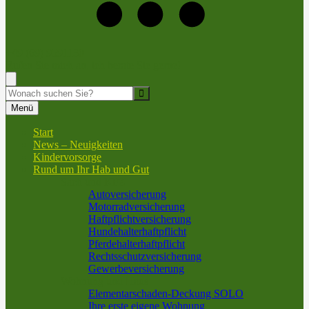
+49 (69) 9591130
Rufen Sie mich an, ich berate Sie gerne!
Suche
Menü
Start
News – Neuigkeiten
Kindervorsorge
Rund um Ihr Hab und Gut
Sach und KFZ
Autoversicherung
Motorradversicherung
Haftpflichtversicherung
Hundehalterhaftpflicht
Pferdehalterhaftpflicht
Rechtsschutzversicherung
Gewerbeversicherung
Wohnung und Haus
Elementarschaden-Deckung SOLO
Ihre erste eigene Wohnung