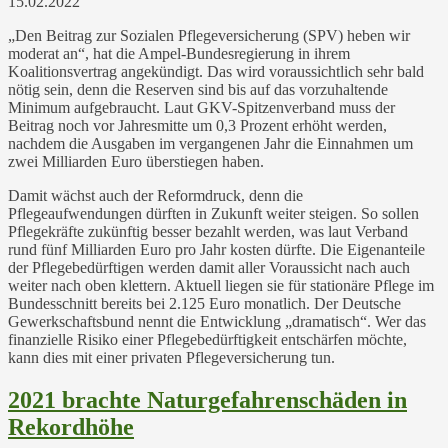
15.02.2022
„Den Beitrag zur Sozialen Pflegeversicherung (SPV) heben wir
moderat an“, hat die Ampel-Bundesregierung in ihrem
Koalitionsvertrag angekündigt. Das wird voraussichtlich sehr bald
nötig sein, denn die Reserven sind bis auf das vorzuhaltende
Minimum aufgebraucht. Laut GKV-Spitzenverband muss der
Beitrag noch vor Jahresmitte um 0,3 Prozent erhöht werden,
nachdem die Ausgaben im vergangenen Jahr die Einnahmen um
zwei Milliarden Euro überstiegen haben.
Damit wächst auch der Reformdruck, denn die
Pflegeaufwendungen dürften in Zukunft weiter steigen. So sollen
Pflegekräfte zukünftig besser bezahlt werden, was laut Verband
rund fünf Milliarden Euro pro Jahr kosten dürfte. Die Eigenanteile
der Pflegebedürftigen werden damit aller Voraussicht nach auch
weiter nach oben klettern. Aktuell liegen sie für stationäre Pflege im
Bundesschnitt bereits bei 2.125 Euro monatlich. Der Deutsche
Gewerkschaftsbund nennt die Entwicklung „dramatisch“. Wer das
finanzielle Risiko einer Pflegebedürftigkeit entschärfen möchte,
kann dies mit einer privaten Pflegeversicherung tun.
2021 brachte Naturgefahrenschäden in
Rekordhöhe