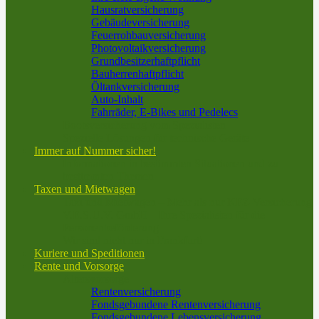
Hausratversicherung
Gebäudeversicherung
Feuerrohbauversicherung
Photovoltaikversicherung
Grundbesitzerhaftpflicht
Bauherrenhaftpflicht
Öltankversicherung
Auto-Inhalt
Fahrräder, E-Bikes und Pedelecs
Bootsversicherung vom Spezialisten
Spezielle Lösungen für technische Geräte
Immer auf Nummer sicher!
Informationen in bestimmten Situationen und zu
bestimmten Themen
Taxen und Mietwagen
Taxi und Mietwagen – Mehr als nur KFZ-Versicherung
V.E.S.U.V. GmbH – Ihre Spezialisten für die
Personenbeförderung
Wir sind nicht nur in Frankfurt!
Kuriere und Speditionen
Rente und Vorsorge
Altersvorsorge
Rentenversicherung
Fondsgebundene Rentenversicherung
Fondsgebundene Lebensversicherung