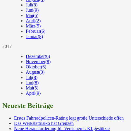
Juli
(8)
Juni
(9)
Mai
(6)
April
(2)
März
(5)
Februar
(6)
Januar
(8)
2017
Dezember
(6)
November
(8)
Oktober
(6)
August
(3)
Juli
(8)
Juni
(8)
Mai
(5)
April
(9)
Neueste Beiträge
Erstes Fahrradpolicen-Rating legt große Unterschiede offen
Das Werkstattrisiko hat Grenzen
Neue Herausforderung für Versicherer: KI-gestützte