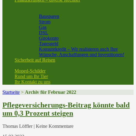
Baufinanzierung vom Experten aus der Region
Geld und Sparen
Bausparen
Strom
Gas
DSL
Girokonto
Tagesgeld
Konsumkredit – Wir realisieren auch Ihre
Wünsche, Anschaffungen und Investitionen!
Sicherheit auf Reisen
Reiseversicherung
Moped-Schilder
Rund um Ihr Tier
Ihr Kontakt zu uns
Startseite
>
Archiv für Februar 2022
Pflegeversicherungs-Beitrag könnte bald
um 0,3 Prozent steigen
Thomas Löffler | Keine Kommentare