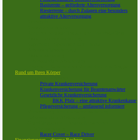
Basisrente – geförderte Altersversorgung
Riesterrente – durch Zulagen eine besonders
attraktive Alterversorgung
Sterbegeld
Schwere Krankheiten
Rente bei Berufsunfähigkeit und Erwerbsunfähig
Risiko-Lebensversicherung
Superheld! – Spielerisch zum Thema
Arbeitskraftabsicherung!
Risikoabsicherung
Lebensstandard-Absicherung
Finanzielle Sicherheit bei Verlust der Grundfähigkeiten
Rund um Ihren Körper
Pflege und Krankheit
Private Krankenversicherung
Krankenversicherung für Beamtenanwärter
Gesetzliche Krankenversicherung
BKK Pfalz – eine attraktive Krankenkasse
Pflegeversicherung – umfassend informiert
Verbesserung Ihrer Krankenversicherung
Lebensstandard-Absicherung
Grundfähigkeiten – Finanzielle Sicherheit
Unfallversicherung
Racer Cover – Race Driver
Finanzierungen – diverse Rechner