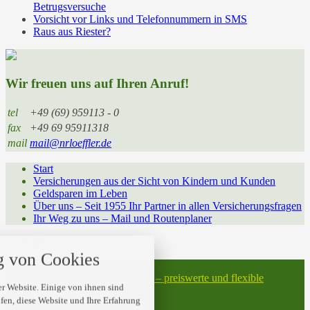
Betrugsversuche
Vorsicht vor Links und Telefonnummern in SMS
Raus aus Riester?
Wir freuen uns auf Ihren Anruf!
tel
+49 (69) 959113 - 0
fax
+49 69 95911318
mail
mail@nrloeffler.de
Start
Versicherungen aus der Sicht von Kindern und Kunden
Geldsparen im Leben
Über uns – Seit 1955 Ihr Partner in allen Versicherungsfragen
Ihr Weg zu uns – Mail und Routenplaner
nstellungen
 von Cookies
 über alle verwendeten Cookies und
Start
t folgende Kategorien zu akzeptieren
Risiko-Lebensversicherung – preiswerte und flexible
blockieren.
r Website. Einige von ihnen sind
Absicherung
en, diese Website und Ihre Erfahrung
Datenschutz