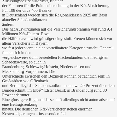
Zulassungsbezirk ausdrückt, ist einer
der Faktoren für die Prämienberechnung in der Kfz-Versicherung.
Für 108 der circa 400 Bezirke
in Deutschland werden sich die Regionalklassen 2025 auf Basis
aktueller Schadensbilanzen
ändern.
Das hat Auswirkungen auf die Versicherungsprämien von rund 9,4
Millionen Kfz-Haltern. Etwa
die Hälfte davon wird günstiger eingestuft. Freuen können sich vor
allem Versicherte in Bayern,
wo fast jeder vierte in eine vorteilhaftere Kategorie rutscht. Generell
finden sich in den
vergleichsweise dünn besiedelten Flächenländern die niedrigsten
Schadenswerte, so auch in
Brandenburg, Schleswig-Holstein, Niedersachsen und
Mecklenburg-Vorpommern. Die
Unterschiede zwischen den Bezirken können beträchtlich sein: In
Großstädten wie Offenbach
und Berlin liegt das Schadensaufkommen etwa 40 Prozent über dem
Bundesschnitt, im ElbeElster-Bezirk in Brandenburg rund 30
Prozent darunter.
Eine günstigere Regionalklasse läuft allerdings nicht automatisch auf
eine Beitragssenkung
hinaus. Die deutschen Kfz-Versicherer stehen enormen
Kostensteigerungen – insbesondere bei