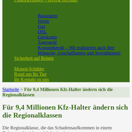
Baufinanzierung vom Experten aus der Region
Geld und Sparen
Bausparen
Strom
Gas
DSL
Girokonto
Tagesgeld
Konsumkredit – Wir realisieren auch Ihre
Wünsche, Anschaffungen und Investitionen!
Sicherheit auf Reisen
Reiseversicherung
Moped-Schilder
Rund um Ihr Tier
Ihr Kontakt zu uns
Startseite
>
Für 9,4 Millionen Kfz-Halter ändern sich die
Regionalklassen
Für 9,4 Millionen Kfz-Halter ändern sich
die Regionalklassen
Die Regionalklasse, die das Schadensaufkommen in einem