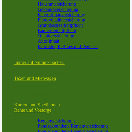
Hausratversicherung
Gebäudeversicherung
Feuerrohbauversicherung
Photovoltaikversicherung
Grundbesitzerhaftpflicht
Bauherrenhaftpflicht
Öltankversicherung
Auto-Inhalt
Fahrräder, E-Bikes und Pedelecs
Bootsversicherung vom Spezialisten
Spezielle Lösungen für technische Geräte
Immer auf Nummer sicher!
Informationen in bestimmten Situationen und zu
bestimmten Themen
Taxen und Mietwagen
Taxi und Mietwagen – Mehr als nur KFZ-Versicherung
V.E.S.U.V. GmbH – Ihre Spezialisten für die
Personenbeförderung
Wir sind nicht nur in Frankfurt!
Kuriere und Speditionen
Rente und Vorsorge
Altersvorsorge
Rentenversicherung
Fondsgebundene Rentenversicherung
Fondsgebundene Lebensversicherung