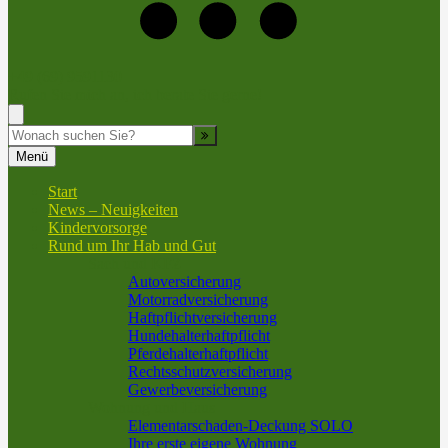
+49 (69) 9591130
Rufen Sie mich an, ich berate Sie gerne!
Suche
Menü
Start
News – Neuigkeiten
Kindervorsorge
Rund um Ihr Hab und Gut
Sach und KFZ
Autoversicherung
Motorradversicherung
Haftpflichtversicherung
Hundehalterhaftpflicht
Pferdehalterhaftpflicht
Rechtsschutzversicherung
Gewerbeversicherung
Wohnung und Haus
Elementarschaden-Deckung SOLO
Ihre erste eigene Wohnung