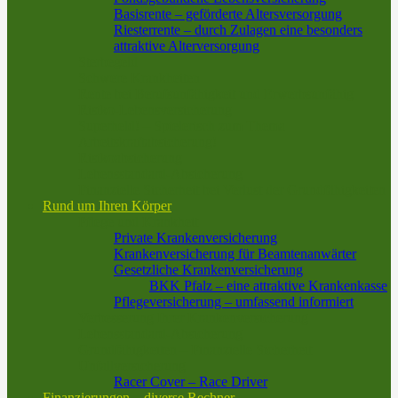
Basisrente – geförderte Altersversorgung
Riesterrente – durch Zulagen eine besonders
attraktive Alterversorgung
Sterbegeld
Schwere Krankheiten
Rente bei Berufsunfähigkeit und Erwerbsunfähig
Risiko-Lebensversicherung
Superheld! – Spielerisch zum Thema
Arbeitskraftabsicherung!
Risikoabsicherung
Lebensstandard-Absicherung
Finanzielle Sicherheit bei Verlust der Grundfähigkeiten
Rund um Ihren Körper
Pflege und Krankheit
Private Krankenversicherung
Krankenversicherung für Beamtenanwärter
Gesetzliche Krankenversicherung
BKK Pfalz – eine attraktive Krankenkasse
Pflegeversicherung – umfassend informiert
Verbesserung Ihrer Krankenversicherung
Lebensstandard-Absicherung
Grundfähigkeiten – Finanzielle Sicherheit
Unfallversicherung
Racer Cover – Race Driver
Finanzierungen – diverse Rechner