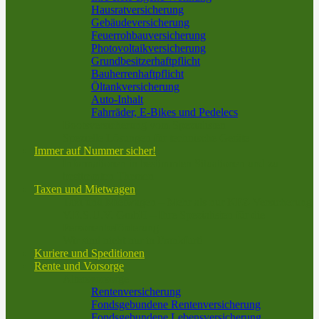
Hausratversicherung
Gebäudeversicherung
Feuerrohbauversicherung
Photovoltaikversicherung
Grundbesitzerhaftpflicht
Bauherrenhaftpflicht
Öltankversicherung
Auto-Inhalt
Fahrräder, E-Bikes und Pedelecs
Bootsversicherung vom Spezialisten
Spezielle Lösungen für technische Geräte
Immer auf Nummer sicher!
Informationen in bestimmten Situationen und zu
bestimmten Themen
Taxen und Mietwagen
Taxi und Mietwagen – Mehr als nur KFZ-Versicherung
V.E.S.U.V. GmbH – Ihre Spezialisten für die
Personenbeförderung
Wir sind nicht nur in Frankfurt!
Kuriere und Speditionen
Rente und Vorsorge
Altersvorsorge
Rentenversicherung
Fondsgebundene Rentenversicherung
Fondsgebundene Lebensversicherung