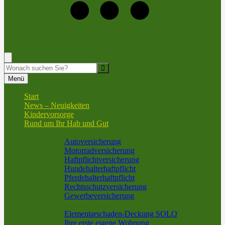
+49 (69) 9591130
Rufen Sie mich an, ich berate Sie gerne!
Suche
Menü
Start
News – Neuigkeiten
Kindervorsorge
Rund um Ihr Hab und Gut
Sach und KFZ
Autoversicherung
Motorradversicherung
Haftpflichtversicherung
Hundehalterhaftpflicht
Pferdehalterhaftpflicht
Rechtsschutzversicherung
Gewerbeversicherung
Wohnung und Haus
Elementarschaden-Deckung SOLO
Ihre erste eigene Wohnung