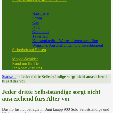
Baufinanzierung vom Experten aus der Region
Geld und Sparen
Bausparen
Strom
Gas
DSL
Girokonto
Tagesgeld
Konsumkredit – Wir realisieren auch Ihre
Wünsche, Anschaffungen und Investitionen!
Sicherheit auf Reisen
Reiseversicherung
Moped-Schilder
Rund um Ihr Tier
Ihr Kontakt zu uns
Startseite
>
Jeder dritte Selbstständige sorgt nicht ausreichend
fürs Alter vor
Jeder dritte Selbstständige sorgt nicht
ausreichend fürs Alter vor
Das ifo Institut befragte im Juni knapp 900 Solo-Selbstständige und