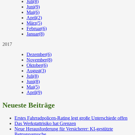
Juli
(8)
Juni
(9)
Mai
(6)
April
(2)
März
(5)
Februar
(6)
Januar
(8)
2017
Dezember
(6)
November
(8)
Oktober
(6)
August
(3)
Juli
(8)
Juni
(8)
Mai
(5)
April
(9)
Neueste Beiträge
Erstes Fahrradpolicen-Rating legt große Unterschiede offen
Das Werkstattrisiko hat Grenzen
Neue Herausforderung für Versicherer: KI-gestützte
Betrugsversuche