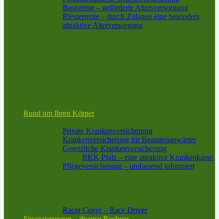
Basisrente – geförderte Altersversorgung
Riesterrente – durch Zulagen eine besonders
attraktive Alterversorgung
Sterbegeld
Schwere Krankheiten
Rente bei Berufsunfähigkeit und Erwerbsunfähig
Risiko-Lebensversicherung
Superheld! – Spielerisch zum Thema
Arbeitskraftabsicherung!
Risikoabsicherung
Lebensstandard-Absicherung
Finanzielle Sicherheit bei Verlust der Grundfähigkeiten
Rund um Ihren Körper
Pflege und Krankheit
Private Krankenversicherung
Krankenversicherung für Beamtenanwärter
Gesetzliche Krankenversicherung
BKK Pfalz – eine attraktive Krankenkasse
Pflegeversicherung – umfassend informiert
Verbesserung Ihrer Krankenversicherung
Lebensstandard-Absicherung
Grundfähigkeiten – Finanzielle Sicherheit
Unfallversicherung
Racer Cover – Race Driver
Finanzierungen – diverse Rechner