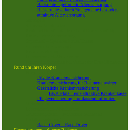
Basisrente – geförderte Altersversorgung
Riesterrente – durch Zulagen eine besonders
attraktive Alterversorgung
Sterbegeld
Schwere Krankheiten
Rente bei Berufsunfähigkeit und Erwerbsunfähig
Risiko-Lebensversicherung
Superheld! – Spielerisch zum Thema
Arbeitskraftabsicherung!
Risikoabsicherung
Lebensstandard-Absicherung
Finanzielle Sicherheit bei Verlust der Grundfähigkeiten
Rund um Ihren Körper
Pflege und Krankheit
Private Krankenversicherung
Krankenversicherung für Beamtenanwärter
Gesetzliche Krankenversicherung
BKK Pfalz – eine attraktive Krankenkasse
Pflegeversicherung – umfassend informiert
Verbesserung Ihrer Krankenversicherung
Lebensstandard-Absicherung
Grundfähigkeiten – Finanzielle Sicherheit
Unfallversicherung
Racer Cover – Race Driver
Finanzierungen – diverse Rechner