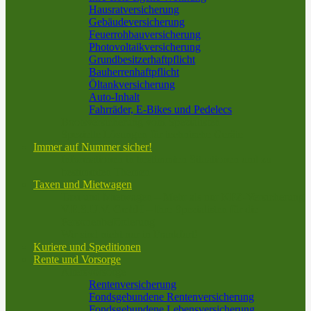
Hausratversicherung
Gebäudeversicherung
Feuerrohbauversicherung
Photovoltaikversicherung
Grundbesitzerhaftpflicht
Bauherrenhaftpflicht
Öltankversicherung
Auto-Inhalt
Fahrräder, E-Bikes und Pedelecs
Bootsversicherung vom Spezialisten
Spezielle Lösungen für technische Geräte
Immer auf Nummer sicher!
Informationen in bestimmten Situationen und zu
bestimmten Themen
Taxen und Mietwagen
Taxi und Mietwagen – Mehr als nur KFZ-Versicherung
V.E.S.U.V. GmbH – Ihre Spezialisten für die
Personenbeförderung
Wir sind nicht nur in Frankfurt!
Kuriere und Speditionen
Rente und Vorsorge
Altersvorsorge
Rentenversicherung
Fondsgebundene Rentenversicherung
Fondsgebundene Lebensversicherung