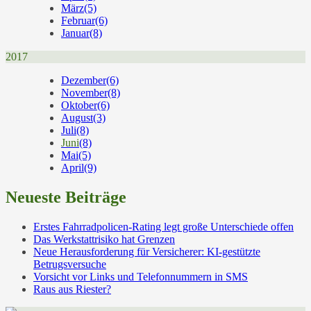
März
(5)
Februar
(6)
Januar
(8)
2017
Dezember
(6)
November
(8)
Oktober
(6)
August
(3)
Juli
(8)
Juni
(8)
Mai
(5)
April
(9)
Neueste Beiträge
Erstes Fahrradpolicen-Rating legt große Unterschiede offen
Das Werkstattrisiko hat Grenzen
Neue Herausforderung für Versicherer: KI-gestützte
Betrugsversuche
Vorsicht vor Links und Telefonnummern in SMS
Raus aus Riester?