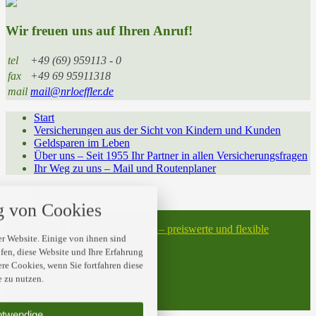
Wir freuen uns auf Ihren Anruf!
tel
+49 (69) 959113 - 0
fax
+49 69 95911318
mail
mail@nrloeffler.de
Start
Versicherungen aus der Sicht von Kindern und Kunden
Geldsparen im Leben
Über uns – Seit 1955 Ihr Partner in allen Versicherungsfragen
Ihr Weg zu uns – Mail und Routenplaner
nstellungen
 von Cookies
 über alle verwendeten Cookies und
Start
t folgende Kategorien zu akzeptieren
Risiko-Lebensversicherung – preiswerte und flexible
blockieren.
r Website. Einige von ihnen sind
Absicherung
en, diese Website und Ihre Erfahrung
Datenschutz
ere Cookies, wenn Sie fortfahren diese
Impressum
Notwendig
 zu nutzen.
© 2026 N.R. Löffler GmbH
twin Homepages
Performance
otwendige