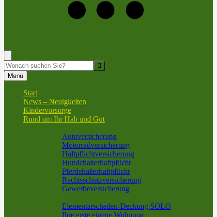
+49 (69) 9591130
Rufen Sie mich an, ich berate Sie gerne!
Suche
Menü
Start
News – Neuigkeiten
Kindervorsorge
Rund um Ihr Hab und Gut
Sach und KFZ
Autoversicherung
Motorradversicherung
Haftpflichtversicherung
Hundehalterhaftpflicht
Pferdehalterhaftpflicht
Rechtsschutzversicherung
Gewerbeversicherung
Wohnung und Haus
Elementarschaden-Deckung SOLO
Ihre erste eigene Wohnung