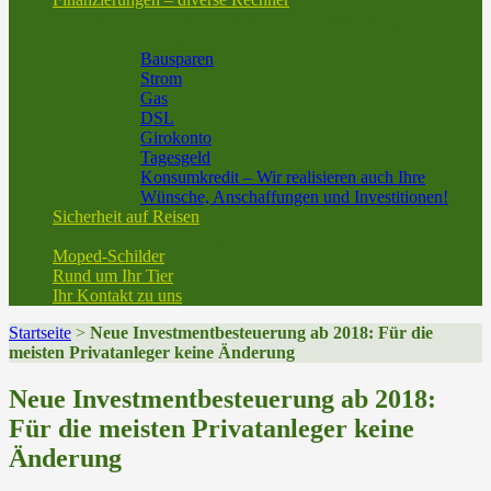
Baufinanzierung vom Experten aus der Region
Geld und Sparen
Bausparen
Strom
Gas
DSL
Girokonto
Tagesgeld
Konsumkredit – Wir realisieren auch Ihre
Wünsche, Anschaffungen und Investitionen!
Sicherheit auf Reisen
Reiseversicherung
Moped-Schilder
Rund um Ihr Tier
Ihr Kontakt zu uns
Startseite
>
Neue Investmentbesteuerung ab 2018: Für die
meisten Privatanleger keine Änderung
Neue Investmentbesteuerung ab 2018:
Für die meisten Privatanleger keine
Änderung