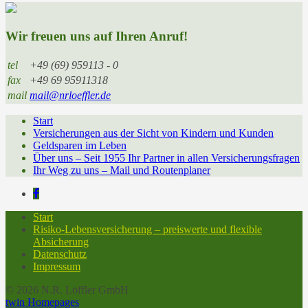
Wir freuen uns auf Ihren Anruf!
tel
+49 (69) 959113 - 0
fax
+49 69 95911318
mail
mail@nrloeffler.de
Start
Versicherungen aus der Sicht von Kindern und Kunden
Geldsparen im Leben
Über uns – Seit 1955 Ihr Partner in allen Versicherungsfragen
Ihr Weg zu uns – Mail und Routenplaner
Start
Risiko-Lebensversicherung – preiswerte und flexible
Absicherung
Datenschutz
Impressum
© 2026 N.R. Löffler GmbH
twin Homepages