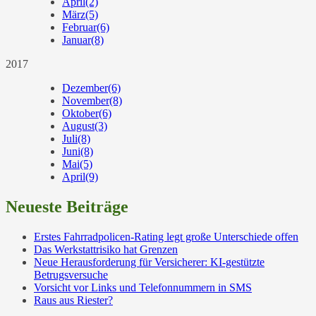
April
(2)
März
(5)
Februar
(6)
Januar
(8)
2017
Dezember
(6)
November
(8)
Oktober
(6)
August
(3)
Juli
(8)
Juni
(8)
Mai
(5)
April
(9)
Neueste Beiträge
Erstes Fahrradpolicen-Rating legt große Unterschiede offen
Das Werkstattrisiko hat Grenzen
Neue Herausforderung für Versicherer: KI-gestützte
Betrugsversuche
Vorsicht vor Links und Telefonnummern in SMS
Raus aus Riester?