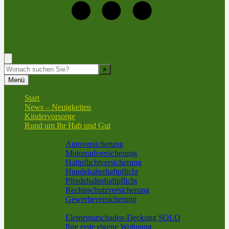
+49 (69) 9591130
Rufen Sie mich an, ich berate Sie gerne!
Suche
Menü
Start
News – Neuigkeiten
Kindervorsorge
Rund um Ihr Hab und Gut
Sach und KFZ
Autoversicherung
Motorradversicherung
Haftpflichtversicherung
Hundehalterhaftpflicht
Pferdehalterhaftpflicht
Rechtsschutzversicherung
Gewerbeversicherung
Wohnung und Haus
Elementarschaden-Deckung SOLO
Ihre erste eigene Wohnung