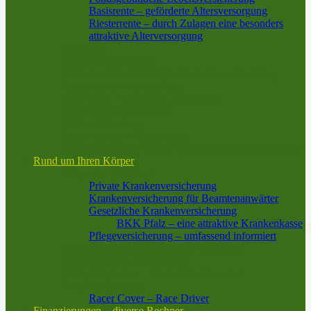
Basisrente – geförderte Altersversorgung
Riesterrente – durch Zulagen eine besonders
attraktive Alterversorgung
Sterbegeld
Schwere Krankheiten
Rente bei Berufsunfähigkeit und Erwerbsunfähig
Risiko-Lebensversicherung
Superheld! – Spielerisch zum Thema
Arbeitskraftabsicherung!
Risikoabsicherung
Lebensstandard-Absicherung
Finanzielle Sicherheit bei Verlust der Grundfähigkeiten
Rund um Ihren Körper
Pflege und Krankheit
Private Krankenversicherung
Krankenversicherung für Beamtenanwärter
Gesetzliche Krankenversicherung
BKK Pfalz – eine attraktive Krankenkasse
Pflegeversicherung – umfassend informiert
Verbesserung Ihrer Krankenversicherung
Lebensstandard-Absicherung
Grundfähigkeiten – Finanzielle Sicherheit
Unfallversicherung
Racer Cover – Race Driver
Finanzierungen – diverse Rechner