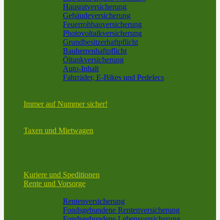
Hausratversicherung
Gebäudeversicherung
Feuerrohbauversicherung
Photovoltaikversicherung
Grundbesitzerhaftpflicht
Bauherrenhaftpflicht
Öltankversicherung
Auto-Inhalt
Fahrräder, E-Bikes und Pedelecs
Bootsversicherung vom Spezialisten
Spezielle Lösungen für technische Geräte
Immer auf Nummer sicher!
Informationen in bestimmten Situationen und zu
bestimmten Themen
Taxen und Mietwagen
Taxi und Mietwagen – Mehr als nur KFZ-Versicherung
V.E.S.U.V. GmbH – Ihre Spezialisten für die
Personenbeförderung
Wir sind nicht nur in Frankfurt!
Kuriere und Speditionen
Rente und Vorsorge
Altersvorsorge
Rentenversicherung
Fondsgebundene Rentenversicherung
Fondsgebundene Lebensversicherung