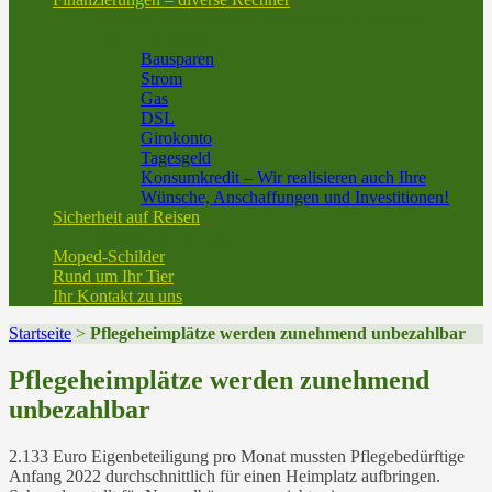
Baufinanzierung vom Experten aus der Region
Geld und Sparen
Bausparen
Strom
Gas
DSL
Girokonto
Tagesgeld
Konsumkredit – Wir realisieren auch Ihre
Wünsche, Anschaffungen und Investitionen!
Sicherheit auf Reisen
Reiseversicherung
Moped-Schilder
Rund um Ihr Tier
Ihr Kontakt zu uns
Startseite
>
Pflegeheimplätze werden zunehmend unbezahlbar
Pflegeheimplätze werden zunehmend
unbezahlbar
2.133 Euro Eigenbeteiligung pro Monat mussten Pflegebedürftige
Anfang 2022 durchschnittlich für einen Heimplatz aufbringen.