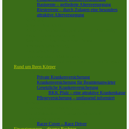
Basisrente – geförderte Altersversorgung
Riesterrente – durch Zulagen eine besonders
attraktive Alterversorgung
Sterbegeld
Schwere Krankheiten
Rente bei Berufsunfähigkeit und Erwerbsunfähig
Risiko-Lebensversicherung
Superheld! – Spielerisch zum Thema
Arbeitskraftabsicherung!
Risikoabsicherung
Lebensstandard-Absicherung
Finanzielle Sicherheit bei Verlust der Grundfähigkeiten
Rund um Ihren Körper
Pflege und Krankheit
Private Krankenversicherung
Krankenversicherung für Beamtenanwärter
Gesetzliche Krankenversicherung
BKK Pfalz – eine attraktive Krankenkasse
Pflegeversicherung – umfassend informiert
Verbesserung Ihrer Krankenversicherung
Lebensstandard-Absicherung
Grundfähigkeiten – Finanzielle Sicherheit
Unfallversicherung
Racer Cover – Race Driver
Finanzierungen – diverse Rechner