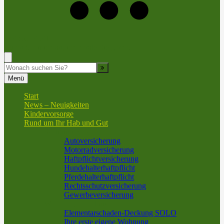
+49 (69) 9591130
Rufen Sie mich an, ich berate Sie gerne!
Suche
Menü
Start
News – Neuigkeiten
Kindervorsorge
Rund um Ihr Hab und Gut
Sach und KFZ
Autoversicherung
Motorradversicherung
Haftpflichtversicherung
Hundehalterhaftpflicht
Pferdehalterhaftpflicht
Rechtsschutzversicherung
Gewerbeversicherung
Wohnung und Haus
Elementarschaden-Deckung SOLO
Ihre erste eigene Wohnung