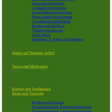
Hausratversicherung
Gebäudeversicherung
Feuerrohbauversicherung
Photovoltaikversicherung
Grundbesitzerhaftpflicht
Bauherrenhaftpflicht
Öltankversicherung
Auto-Inhalt
Fahrräder, E-Bikes und Pedelecs
Bootsversicherung vom Spezialisten
Spezielle Lösungen für technische Geräte
Immer auf Nummer sicher!
Informationen in bestimmten Situationen und zu
bestimmten Themen
Taxen und Mietwagen
Taxi und Mietwagen – Mehr als nur KFZ-Versicherung
V.E.S.U.V. GmbH – Ihre Spezialisten für die
Personenbeförderung
Wir sind nicht nur in Frankfurt!
Kuriere und Speditionen
Rente und Vorsorge
Altersvorsorge
Rentenversicherung
Fondsgebundene Rentenversicherung
Fondsgebundene Lebensversicherung