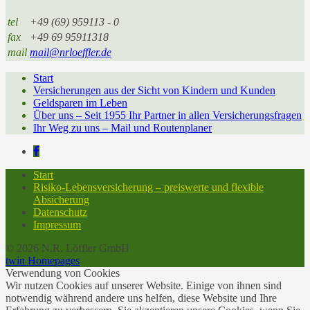
tel
+49 (69) 959113 - 0
fax
+49 69 95911318
mail
mail@nrloeffler.de
Start
Versicherungen aus der Sicht von Kindern und Kunden
Geldsparen im Leben
Über uns – Seit 1955 Ihr Partner in allen Versicherungsfragen
Ihr Weg zu uns – Mail und Routenplaner
Start
Risiko-Lebensversicherung – preiswerte und flexible
Absicherung
Datenschutz
Impressum
© 2026 N.R. Löffler GmbH
twin Homepages
Verwendung von Cookies
Wir nutzen Cookies auf unserer Website. Einige von ihnen sind
notwendig während andere uns helfen, diese Website und Ihre