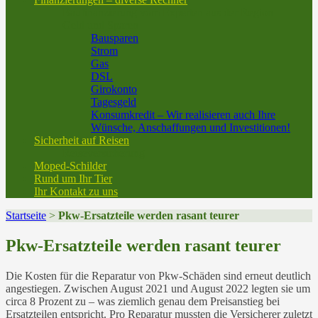
Baufinanzierung vom Experten aus der Region
Geld und Sparen
Bausparen
Strom
Gas
DSL
Girokonto
Tagesgeld
Konsumkredit – Wir realisieren auch Ihre
Wünsche, Anschaffungen und Investitionen!
Sicherheit auf Reisen
Reiseversicherung
Moped-Schilder
Rund um Ihr Tier
Ihr Kontakt zu uns
Startseite
>
Pkw-Ersatzteile werden rasant teurer
Pkw-Ersatzteile werden rasant teurer
Die Kosten für die Reparatur von Pkw-Schäden sind erneut deutlich
angestiegen. Zwischen August 2021 und August 2022 legten sie um
circa 8 Prozent zu – was ziemlich genau dem Preisanstieg bei
Ersatzteilen entspricht. Pro Reparatur mussten die Versicherer zuletzt