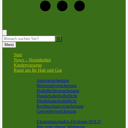
+49 (69) 9591130
Rufen Sie mich an, ich berate Sie gerne!
Suche
Menü
Start
News – Neuigkeiten
Kindervorsorge
Rund um Ihr Hab und Gut
Sach und KFZ
Autoversicherung
Motorradversicherung
Haftpflichtversicherung
Hundehalterhaftpflicht
Pferdehalterhaftpflicht
Rechtsschutzversicherung
Gewerbeversicherung
Wohnung und Haus
Elementarschaden-Deckung SOLO
Ihre erste eigene Wohnung