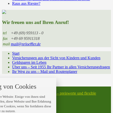
Raus aus Riester?
Wir freuen uns auf Ihren Anruf!
tel
+49 (69) 959113 - 0
fax
+49 69 95911318
mail
mail@nrloeffler.de
Start
Versicherungen aus der Sicht von Kindern und Kunden
Geldsparen im Leben
Über uns – Seit 1955 Ihr Partner in allen Versicherungsfragen
Ihr Weg zu uns – Mail und Routenplaner
nstellungen
 von Cookies
 über alle verwendeten Cookies und
Start
t folgende Kategorien zu akzeptieren
Risiko-Lebensversicherung – preiswerte und flexible
blockieren.
r Website. Einige von ihnen sind
Absicherung
en, diese Website und Ihre Erfahrung
Datenschutz
ere Cookies, wenn Sie fortfahren diese
Impressum
Notwendig
 zu nutzen.