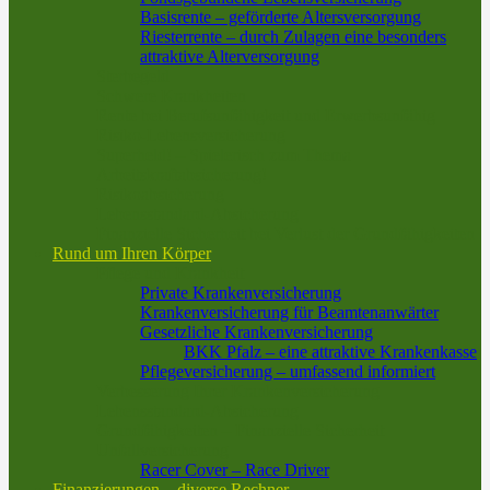
Basisrente – geförderte Altersversorgung
Riesterrente – durch Zulagen eine besonders
attraktive Alterversorgung
Sterbegeld
Schwere Krankheiten
Rente bei Berufsunfähigkeit und Erwerbsunfähig
Risiko-Lebensversicherung
Superheld! – Spielerisch zum Thema
Arbeitskraftabsicherung!
Risikoabsicherung
Lebensstandard-Absicherung
Finanzielle Sicherheit bei Verlust der Grundfähigkeiten
Rund um Ihren Körper
Pflege und Krankheit
Private Krankenversicherung
Krankenversicherung für Beamtenanwärter
Gesetzliche Krankenversicherung
BKK Pfalz – eine attraktive Krankenkasse
Pflegeversicherung – umfassend informiert
Verbesserung Ihrer Krankenversicherung
Lebensstandard-Absicherung
Grundfähigkeiten – Finanzielle Sicherheit
Unfallversicherung
Racer Cover – Race Driver
Finanzierungen – diverse Rechner