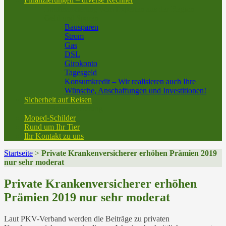
Baufinanzierung vom Experten aus der Region
Geld und Sparen
Bausparen
Strom
Gas
DSL
Girokonto
Tagesgeld
Konsumkredit – Wir realisieren auch Ihre
Wünsche, Anschaffungen und Investitionen!
Sicherheit auf Reisen
Reiseversicherung
Moped-Schilder
Rund um Ihr Tier
Ihr Kontakt zu uns
Startseite
>
Private Krankenversicherer erhöhen Prämien 2019
nur sehr moderat
Private Krankenversicherer erhöhen
Prämien 2019 nur sehr moderat
Laut PKV-Verband werden die Beiträge zu privaten