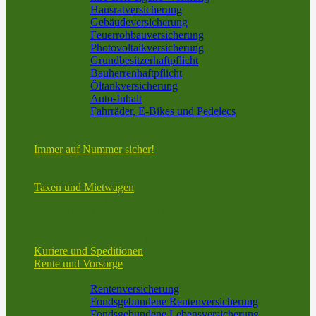
Hausratversicherung
Gebäudeversicherung
Feuerrohbauversicherung
Photovoltaikversicherung
Grundbesitzerhaftpflicht
Bauherrenhaftpflicht
Öltankversicherung
Auto-Inhalt
Fahrräder, E-Bikes und Pedelecs
Bootsversicherung vom Spezialisten
Spezielle Lösungen für technische Geräte
Immer auf Nummer sicher!
Informationen in bestimmten Situationen und zu
bestimmten Themen
Taxen und Mietwagen
Taxi und Mietwagen – Mehr als nur KFZ-Versicherung
V.E.S.U.V. GmbH – Ihre Spezialisten für die
Personenbeförderung
Wir sind nicht nur in Frankfurt!
Kuriere und Speditionen
Rente und Vorsorge
Altersvorsorge
Rentenversicherung
Fondsgebundene Rentenversicherung
Fondsgebundene Lebensversicherung