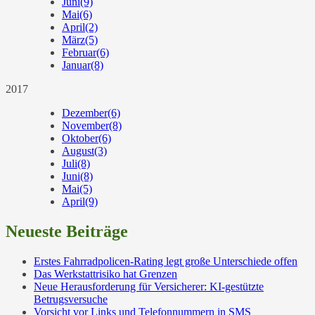
Juni
(9)
Mai
(6)
April
(2)
März
(5)
Februar
(6)
Januar
(8)
2017
Dezember
(6)
November
(8)
Oktober
(6)
August
(3)
Juli
(8)
Juni
(8)
Mai
(5)
April
(9)
Neueste Beiträge
Erstes Fahrradpolicen-Rating legt große Unterschiede offen
Das Werkstattrisiko hat Grenzen
Neue Herausforderung für Versicherer: KI-gestützte
Betrugsversuche
Vorsicht vor Links und Telefonnummern in SMS