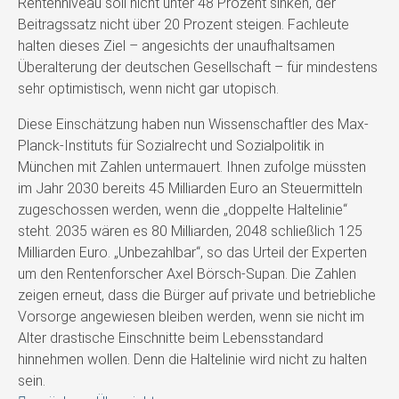
Rentenniveau soll nicht unter 48 Prozent sinken, der
Beitragssatz nicht über 20 Prozent steigen. Fachleute
halten dieses Ziel – angesichts der unaufhaltsamen
Überalterung der deutschen Gesellschaft – für mindestens
sehr optimistisch, wenn nicht gar utopisch.
Diese Einschätzung haben nun Wissenschaftler des Max-
Planck-Instituts für Sozialrecht und Sozialpolitik in
München mit Zahlen untermauert. Ihnen zufolge müssten
im Jahr 2030 bereits 45 Milliarden Euro an Steuermitteln
zugeschossen werden, wenn die „doppelte Haltelinie“
steht. 2035 wären es 80 Milliarden, 2048 schließlich 125
Milliarden Euro. „Unbezahlbar“, so das Urteil der Experten
um den Rentenforscher Axel Börsch-Supan. Die Zahlen
zeigen erneut, dass die Bürger auf private und betriebliche
Vorsorge angewiesen bleiben werden, wenn sie nicht im
Alter drastische Einschnitte beim Lebensstandard
hinnehmen wollen. Denn die Haltelinie wird nicht zu halten
sein.