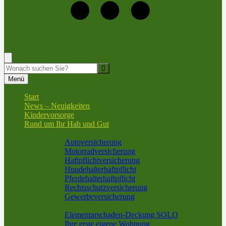
+49 (69) 9591130
Rufen Sie mich an, ich berate Sie gerne!
Suche
Menü
Start
News – Neuigkeiten
Kindervorsorge
Rund um Ihr Hab und Gut
Sach und KFZ
Autoversicherung
Motorradversicherung
Haftpflichtversicherung
Hundehalterhaftpflicht
Pferdehalterhaftpflicht
Rechtsschutzversicherung
Gewerbeversicherung
Wohnung und Haus
Elementarschaden-Deckung SOLO
Ihre erste eigene Wohnung