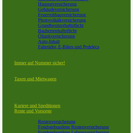
Hausratversicherung
Gebäudeversicherung
Feuerrohbauversicherung
Photovoltaikversicherung
Grundbesitzerhaftpflicht
Bauherrenhaftpflicht
Öltankversicherung
Auto-Inhalt
Fahrräder, E-Bikes und Pedelecs
Bootsversicherung vom Spezialisten
Spezielle Lösungen für technische Geräte
Immer auf Nummer sicher!
Informationen in bestimmten Situationen und zu
bestimmten Themen
Taxen und Mietwagen
Taxi und Mietwagen – Mehr als nur KFZ-Versicherung
V.E.S.U.V. GmbH – Ihre Spezialisten für die
Personenbeförderung
Wir sind nicht nur in Frankfurt!
Kuriere und Speditionen
Rente und Vorsorge
Altersvorsorge
Rentenversicherung
Fondsgebundene Rentenversicherung
Fondsgebundene Lebensversicherung