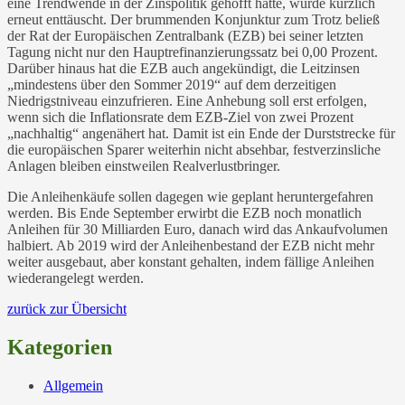
eine Trendwende in der Zinspolitik gehofft hatte, wurde kürzlich
erneut enttäuscht. Der brummenden Konjunktur zum Trotz beließ
der Rat der Europäischen Zentralbank (EZB) bei seiner letzten
Tagung nicht nur den Hauptrefinanzierungssatz bei 0,00 Prozent.
Darüber hinaus hat die EZB auch angekündigt, die Leitzinsen
„mindestens über den Sommer 2019“ auf dem derzeitigen
Niedrigstniveau einzufrieren. Eine Anhebung soll erst erfolgen,
wenn sich die Inflationsrate dem EZB-Ziel von zwei Prozent
„nachhaltig“ angenähert hat. Damit ist ein Ende der Durststrecke für
die europäischen Sparer weiterhin nicht absehbar, festverzinsliche
Anlagen bleiben einstweilen Realverlustbringer.
Die Anleihenkäufe sollen dagegen wie geplant heruntergefahren
werden. Bis Ende September erwirbt die EZB noch monatlich
Anleihen für 30 Milliarden Euro, danach wird das Ankaufvolumen
halbiert. Ab 2019 wird der Anleihenbestand der EZB nicht mehr
weiter ausgebaut, aber konstant gehalten, indem fällige Anleihen
wiederangelegt werden.
zurück zur Übersicht
Kategorien
Allgemein