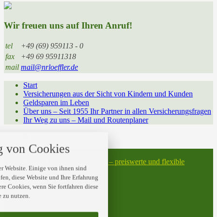
Wir freuen uns auf Ihren Anruf!
tel
+49 (69) 959113 - 0
fax
+49 69 95911318
mail
mail@nrloeffler.de
Start
Versicherungen aus der Sicht von Kindern und Kunden
Geldsparen im Leben
Über uns – Seit 1955 Ihr Partner in allen Versicherungsfragen
Ihr Weg zu uns – Mail und Routenplaner
nstellungen
 von Cookies
 über alle verwendeten Cookies und
Start
t folgende Kategorien zu akzeptieren
Risiko-Lebensversicherung – preiswerte und flexible
blockieren.
r Website. Einige von ihnen sind
Absicherung
en, diese Website und Ihre Erfahrung
Datenschutz
ere Cookies, wenn Sie fortfahren diese
Impressum
Notwendig
 zu nutzen.
© 2026 N.R. Löffler GmbH
twin Homepages
Performance