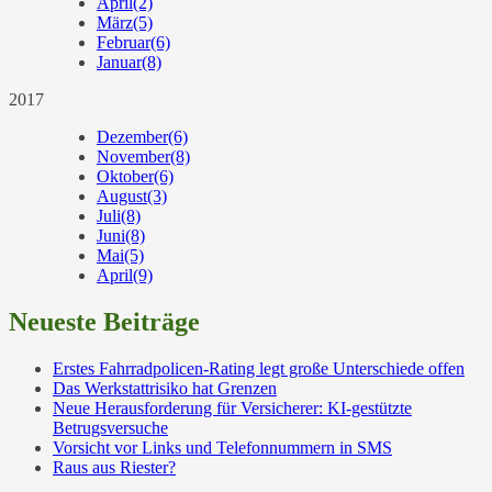
April
(2)
März
(5)
Februar
(6)
Januar
(8)
2017
Dezember
(6)
November
(8)
Oktober
(6)
August
(3)
Juli
(8)
Juni
(8)
Mai
(5)
April
(9)
Neueste Beiträge
Erstes Fahrradpolicen-Rating legt große Unterschiede offen
Das Werkstattrisiko hat Grenzen
Neue Herausforderung für Versicherer: KI-gestützte
Betrugsversuche
Vorsicht vor Links und Telefonnummern in SMS
Raus aus Riester?