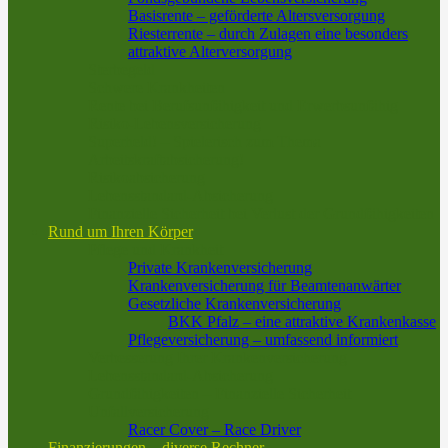
Basisrente – geförderte Altersversorgung
Riesterrente – durch Zulagen eine besonders
attraktive Alterversorgung
Sterbegeld
Schwere Krankheiten
Rente bei Berufsunfähigkeit und Erwerbsunfähig
Risiko-Lebensversicherung
Superheld! – Spielerisch zum Thema
Arbeitskraftabsicherung!
Risikoabsicherung
Lebensstandard-Absicherung
Finanzielle Sicherheit bei Verlust der Grundfähigkeiten
Rund um Ihren Körper
Pflege und Krankheit
Private Krankenversicherung
Krankenversicherung für Beamtenanwärter
Gesetzliche Krankenversicherung
BKK Pfalz – eine attraktive Krankenkasse
Pflegeversicherung – umfassend informiert
Verbesserung Ihrer Krankenversicherung
Lebensstandard-Absicherung
Grundfähigkeiten – Finanzielle Sicherheit
Unfallversicherung
Racer Cover – Race Driver
Finanzierungen – diverse Rechner