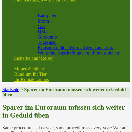
Baufinanzierung vom Experten aus der Region
Geld und Sparen
Bausparen
Strom
Gas
DSL
Girokonto
Tagesgeld
Konsumkredit – Wir realisieren auch Ihre
Wünsche, Anschaffungen und Investitionen!
Sicherheit auf Reisen
Reiseversicherung
Moped-Schilder
Rund um Ihr Tier
Ihr Kontakt zu uns
Startseite
>
Sparer im Euroraum müssen sich weiter in Geduld
üben
Sparer im Euroraum müssen sich weiter
in Geduld üben
Same procedure as last year, same procedure as every year: Wer auf