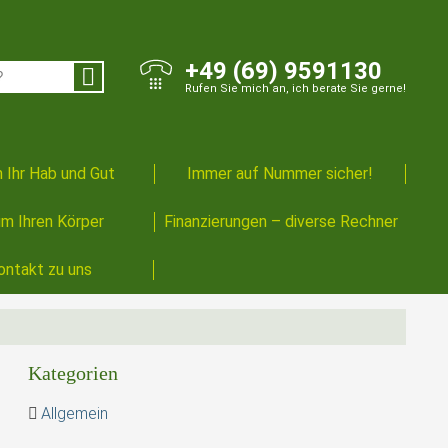
+49 (69) 9591130
Rufen Sie mich an, ich berate Sie gerne!
 Ihr Hab und Gut
Immer auf Nummer sicher!
m Ihren Körper
Finanzierungen – diverse Rechner
ontakt zu uns
Kategorien
Allgemein