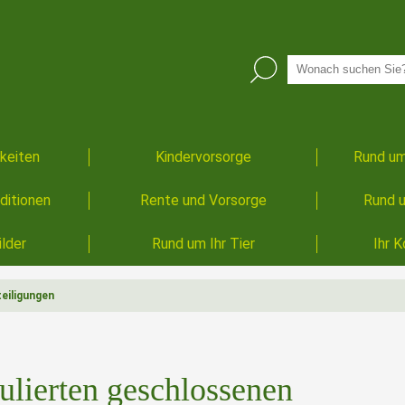
keiten
Kindervorsorge
Rund um
ditionen
Rente und Vorsorge
Rund u
lder
Rund um Ihr Tier
Ihr K
eiligungen
ulierten geschlossenen