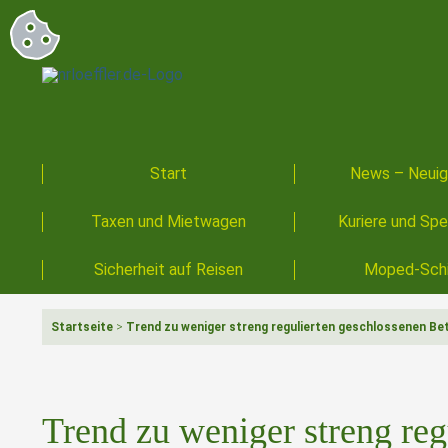
Start
News – Neuig
Taxen und Mietwagen
Kuriere und Spe
Sicherheit auf Reisen
Moped-Schi
Startseite
>
Trend zu weniger streng regulierten geschlossenen Bet
Trend zu weniger streng reg