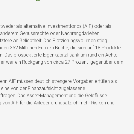
weder als alternative Investmentfonds (AIF) oder als
 anderem Genussrechte oder Nachrangdarlehen –
tztere an Beliebtheit: Das Platzierungsvolumen stieg
en 352 Millionen Euro zu Buche, die sich auf 18 Produkte
en. Das prospektierte Eigenkapital sank um rund ein Achtel
mber war ein Rückgang von circa 27 Prozent gegenüber dem
 denn AIF müssen deutlich strengere Vorgaben erfüllen als
eine von der Finanzaufsicht zugelassene
auftragen. Das Asset-Management und die Geldflüsse
von AIF für die Anleger grundsätzlich mehr Risiken und