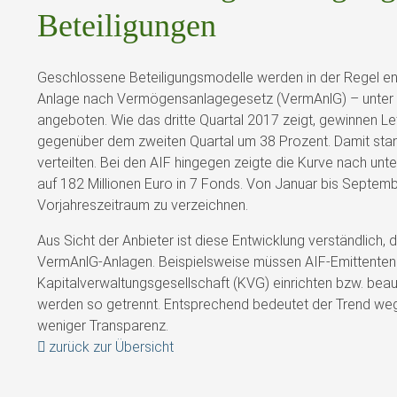
Beteiligungen
Geschlossene Beteiligungsmodelle werden in der Regel ent
Anlage nach Vermögensanlagegesetz (VermAnlG) – unter
angeboten. Wie das dritte Quartal 2017 zeigt, gewinnen Le
gegenüber dem zweiten Quartal um 38 Prozent. Damit stand
verteilten. Bei den AIF hingegen zeigte die Kurve nach unt
auf 182 Millionen Euro in 7 Fonds. Von Januar bis Septe
Vorjahreszeitraum zu verzeichnen.
Aus Sicht der Anbieter ist diese Entwicklung verständlich,
VermAnlG-Anlagen. Beispielsweise müssen AIF-Emittenten 
Kapitalverwaltungsgesellschaft (KVG) einrichten bzw. be
werden so getrennt. Entsprechend bedeutet der Trend weg 
weniger Transparenz.
zurück zur Übersicht