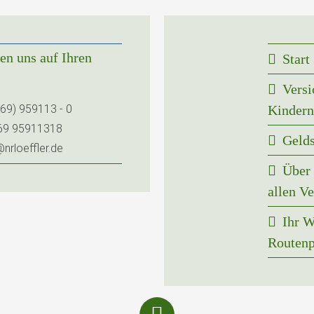
en uns auf Ihren
Start
Versi
(69) 959113 - 0
Kindern
69 95911318
Geld
nrloeffler.de
Über 
allen V
Ihr W
Routenp