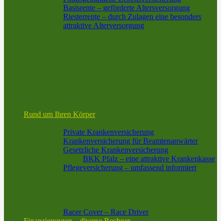
Basisrente – geförderte Altersversorgung
Riesterrente – durch Zulagen eine besonders
attraktive Alterversorgung
Sterbegeld
Schwere Krankheiten
Rente bei Berufsunfähigkeit und Erwerbsunfähig
Risiko-Lebensversicherung
Superheld! – Spielerisch zum Thema
Arbeitskraftabsicherung!
Risikoabsicherung
Lebensstandard-Absicherung
Finanzielle Sicherheit bei Verlust der Grundfähigkeiten
Rund um Ihren Körper
Pflege und Krankheit
Private Krankenversicherung
Krankenversicherung für Beamtenanwärter
Gesetzliche Krankenversicherung
BKK Pfalz – eine attraktive Krankenkasse
Pflegeversicherung – umfassend informiert
Verbesserung Ihrer Krankenversicherung
Lebensstandard-Absicherung
Grundfähigkeiten – Finanzielle Sicherheit
Unfallversicherung
Racer Cover – Race Driver
Finanzierungen – diverse Rechner