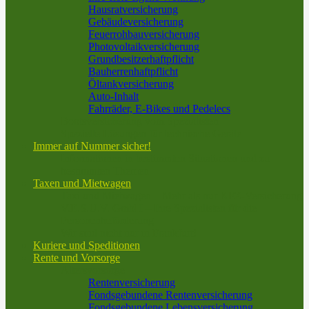
Hausratversicherung
Gebäudeversicherung
Feuerrohbauversicherung
Photovoltaikversicherung
Grundbesitzerhaftpflicht
Bauherrenhaftpflicht
Öltankversicherung
Auto-Inhalt
Fahrräder, E-Bikes und Pedelecs
Bootsversicherung vom Spezialisten
Spezielle Lösungen für technische Geräte
Immer auf Nummer sicher!
Informationen in bestimmten Situationen und zu
bestimmten Themen
Taxen und Mietwagen
Taxi und Mietwagen – Mehr als nur KFZ-Versicherung
V.E.S.U.V. GmbH – Ihre Spezialisten für die
Personenbeförderung
Wir sind nicht nur in Frankfurt!
Kuriere und Speditionen
Rente und Vorsorge
Altersvorsorge
Rentenversicherung
Fondsgebundene Rentenversicherung
Fondsgebundene Lebensversicherung