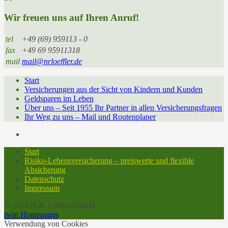
Wir freuen uns auf Ihren Anruf!
tel
+49 (69) 959113 - 0
fax
+49 69 95911318
mail
mail@nrloeffler.de
Start
Versicherungen aus der Sicht von Kindern und Kunden
Geldsparen im Leben
Über uns – Seit 1955 Ihr Partner in allen Versicherungsfragen
Ihr Weg zu uns – Mail und Routenplaner
Start
Risiko-Lebensversicherung – preiswerte und flexible
Absicherung
Datenschutz
Impressum
© 2026 N.R. Löffler GmbH
twin Homepages
Verwendung von Cookies