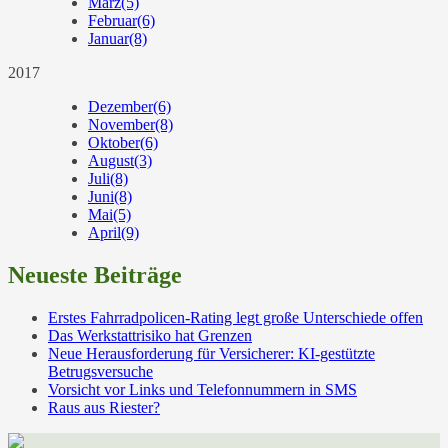
März
(5)
Februar
(6)
Januar
(8)
2017
Dezember
(6)
November
(8)
Oktober
(6)
August
(3)
Juli
(8)
Juni
(8)
Mai
(5)
April
(9)
Neueste Beiträge
Erstes Fahrradpolicen-Rating legt große Unterschiede offen
Das Werkstattrisiko hat Grenzen
Neue Herausforderung für Versicherer: KI-gestützte
Betrugsversuche
Vorsicht vor Links und Telefonnummern in SMS
Raus aus Riester?