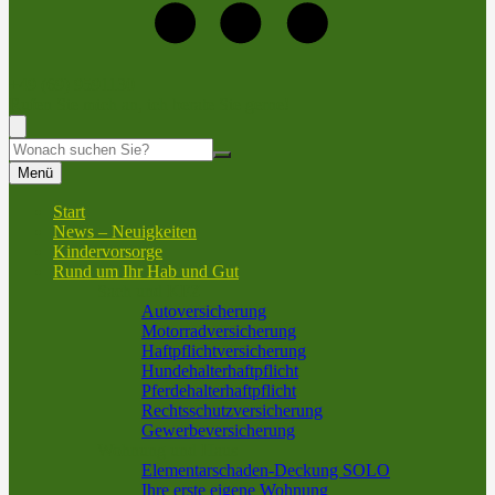
+49 (69) 9591130
Rufen Sie mich an, ich berate Sie gerne!
Suche
Menü
Start
News – Neuigkeiten
Kindervorsorge
Rund um Ihr Hab und Gut
Sach und KFZ
Autoversicherung
Motorradversicherung
Haftpflichtversicherung
Hundehalterhaftpflicht
Pferdehalterhaftpflicht
Rechtsschutzversicherung
Gewerbeversicherung
Wohnung und Haus
Elementarschaden-Deckung SOLO
Ihre erste eigene Wohnung